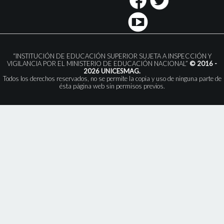
“INSTITUCIÓN DE EDUCACIÓN SUPERIOR SUJETA A INSPECCIÓN Y
VIGILANCIA POR EL MINISTERIO DE EDUCACIÓN NACIONAL”
© 2016 -
2026 UNICESMAG.
Todos los derechos reservados, no se permite la copia y uso de ninguna parte de
ésta página web sin permisos previos.