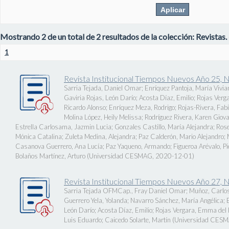
Mostrando 2 de un total de 2 resultados de la colección: Revistas.
1
Revista Institucional Tiempos Nuevos Año 25, 
Sarria Tejada, Daniel Omar
;
Enríquez Pantoja, María Vivia
Gaviria Rojas, León Darío
;
Acosta Díaz, Emilio
;
Rojas Verg
Ricardo Alonso
;
Enríquez Meza, Rodrigo
;
Rojas-Rivera, Fab
Molina López, Heily Melissa
;
Rodríguez Rivera, Karen Giov
Estrella Carlosama, Jazmin Lucia
;
Gonzales Castillo, María Alejandra
;
Rose
Mónica Catalina
;
Zuleta Medina, Alejandra
;
Paz Calderón, Mario Alejandro
;
Casanova Guerrero, Ana Lucía
;
Paz Yaqueno, Armando
;
Figueroa Arévalo, 
Bolaños Martínez, Arturo
(
Universidad CESMAG
,
2020-12-01
)
Revista Institucional Tiempos Nuevos Año 27, 
Sarria Tejada OFMCap., Fray Daniel Omar
;
Muñoz, Carlos
Guerrero Yela, Yolanda
;
Navarro Sánchez, María Angélica
;
León Darío
;
Acosta Díaz, Emilio
;
Rojas Vergara, Emma del P
Luis Eduardo
;
Caicedo Solarte, Martín
(
Universidad CES