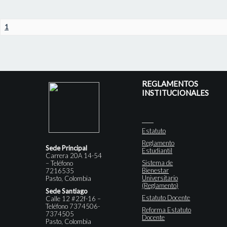
1
REGLAMENTOS
INSTITUCIONALES
Estatuto
Reglamento
Sede Principal
Estudiantil
Carrera 20A 14-54
Sistema de
– Teléfono
Bienestar
7216535
Universitario
Pasto, Colombia
(Reglamento)
Sede Santiago
Estatuto Docente
Calle 12 #22f-16 –
Teléfono 7374506-
Reforma Estatuto
7374505
Docente
Pasto, Colombia