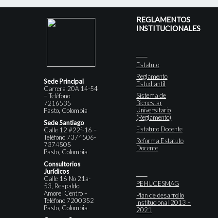
REGLAMENTOS
INSTITUCIONALES
Estatuto
Reglamento
Sede Principal
Estudiantil
Carrera 20A 14-54
Sistema de
– Teléfono
Bienestar
7216535
Universitario
Pasto, Colombia
(Reglamento)
Sede Santiago
Estatuto Docente
Calle 12 #22f-16 –
Teléfono 7374506-
Reforma Estatuto
7374505
Docente
Pasto, Colombia
Consultorios
Jurídicos
Calle 16 No 21a-
PEI-IUCESMAG
53, Respaldo
Amorel Centro –
Plan de desarrollo
Teléfono 7200352
institucional 2013 –
Pasto, Colombia
2021