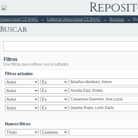
Reposit
Buscar
Universidad CESMAG
→
Editorial Universidad CESMAG
→
Revistas
→
Bu
Buscar
Filtros
Use filtros para refinar sus resultados.
Filtros actuales:
Nuevos filtros: