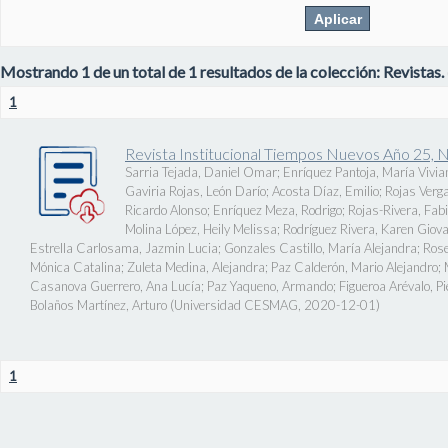
Mostrando 1 de un total de 1 resultados de la colección: Revistas.
1
Revista Institucional Tiempos Nuevos Año 25, 
Sarria Tejada, Daniel Omar
;
Enríquez Pantoja, María Vivia
Gaviria Rojas, León Darío
;
Acosta Díaz, Emilio
;
Rojas Verg
Ricardo Alonso
;
Enríquez Meza, Rodrigo
;
Rojas-Rivera, Fab
Molina López, Heily Melissa
;
Rodríguez Rivera, Karen Giov
Estrella Carlosama, Jazmin Lucia
;
Gonzales Castillo, María Alejandra
;
Rose
Mónica Catalina
;
Zuleta Medina, Alejandra
;
Paz Calderón, Mario Alejandro
;
Casanova Guerrero, Ana Lucía
;
Paz Yaqueno, Armando
;
Figueroa Arévalo, 
Bolaños Martínez, Arturo
(
Universidad CESMAG
,
2020-12-01
)
1