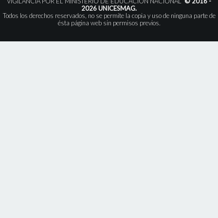
VIGILANCIA POR EL MINISTERIO DE EDUCACIÓN NACIONAL”
© 2016 -
2026 UNICESMAG.
Todos los derechos reservados, no se permite la copia y uso de ninguna parte de
ésta página web sin permisos previos.