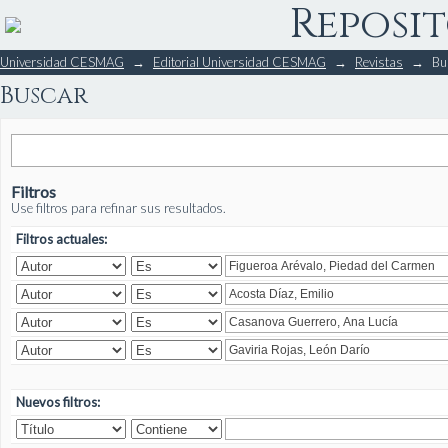
Reposit
Buscar
Universidad CESMAG
→
Editorial Universidad CESMAG
→
Revistas
→
Bu
Buscar
Filtros
Use filtros para refinar sus resultados.
Filtros actuales:
Nuevos filtros: