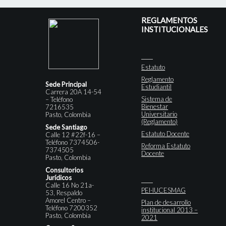
REGLAMENTOS
INSTITUCIONALES
Estatuto
Reglamento
Sede Principal
Estudiantil
Carrera 20A 14-54
Sistema de
– Teléfono
Bienestar
7216535
Universitario
Pasto, Colombia
(Reglamento)
Sede Santiago
Estatuto Docente
Calle 12 #22f-16 –
Teléfono 7374506-
Reforma Estatuto
7374505
Docente
Pasto, Colombia
Consultorios
Jurídicos
Calle 16 No 21a-
PEI-IUCESMAG
53, Respaldo
Amorel Centro –
Plan de desarrollo
Teléfono 7200352
institucional 2013 –
Pasto, Colombia
2021