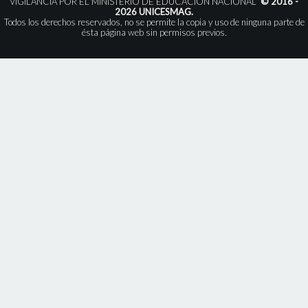
VIGILANCIA POR EL MINISTERIO DE EDUCACIÓN NACIONAL”
© 2016 -
2026 UNICESMAG.
Todos los derechos reservados, no se permite la copia y uso de ninguna parte de
ésta página web sin permisos previos.