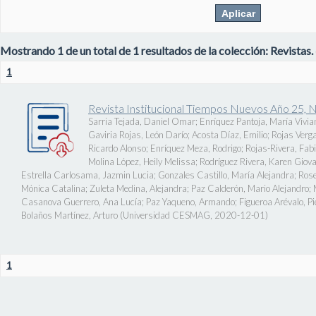
Mostrando 1 de un total de 1 resultados de la colección: Revistas.
1
Revista Institucional Tiempos Nuevos Año 25, 
Sarria Tejada, Daniel Omar
;
Enríquez Pantoja, María Vivia
Gaviria Rojas, León Darío
;
Acosta Díaz, Emilio
;
Rojas Verg
Ricardo Alonso
;
Enríquez Meza, Rodrigo
;
Rojas-Rivera, Fab
Molina López, Heily Melissa
;
Rodríguez Rivera, Karen Giov
Estrella Carlosama, Jazmin Lucia
;
Gonzales Castillo, María Alejandra
;
Rose
Mónica Catalina
;
Zuleta Medina, Alejandra
;
Paz Calderón, Mario Alejandro
;
Casanova Guerrero, Ana Lucía
;
Paz Yaqueno, Armando
;
Figueroa Arévalo, 
Bolaños Martínez, Arturo
(
Universidad CESMAG
,
2020-12-01
)
1