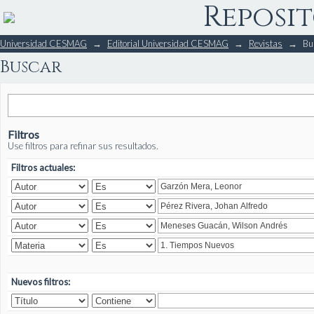
Reposit
Buscar
Universidad CESMAG
→
Editorial Universidad CESMAG
→
Revistas
→
Bu
Buscar
Filtros
Use filtros para refinar sus resultados.
Filtros actuales:
Nuevos filtros: