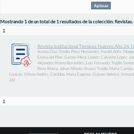
Mostrando 1 de un total de 1 resultados de la colección: Revistas.
1
Revista Institucional Tiempos Nuevos Año 24, 
Acosta Díaz, Emilio
;
Pérez Hernández, Harold Arlés
;
Mongu
Emma del Pilar
;
Garzón Mera, Leonor
;
Calvache López, J
Alejandro
;
Rosero Benavides, Luis Fernando
;
Trujillo Santa
Pérez Rivera, Johan Alfredo
;
Álvarez Trujillo, María Camila
Guacán, Wilson Andrés
;
Córdoba, María Eugenia
;
Quijano Vodniza, Armand
26
)
1