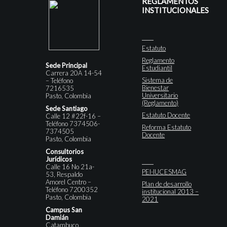
REGLAMENTOS
INSTITUCIONALES
Estatuto
Reglamento
Sede Principal
Estudiantil
Carrera 20A 14-54
Sistema de
– Teléfono
Bienestar
7216535
Universitario
Pasto, Colombia
(Reglamento)
Sede Santiago
Estatuto Docente
Calle 12 #22f-16 –
Teléfono 7374506-
Reforma Estatuto
7374505
Docente
Pasto, Colombia
Consultorios
Jurídicos
Calle 16 No 21a-
PEI-IUCESMAG
53, Respaldo
Amorel Centro –
Plan de desarrollo
Teléfono 7200352
institucional 2013 –
Pasto, Colombia
2021
Campus San
Damián
Catambuco,