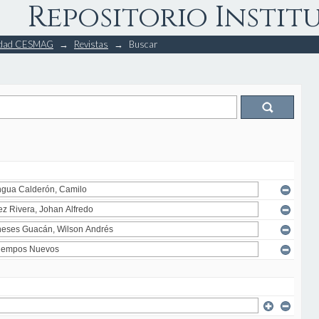
Repositorio Instit
rsidad CESMAG
→
Revistas
→
Buscar