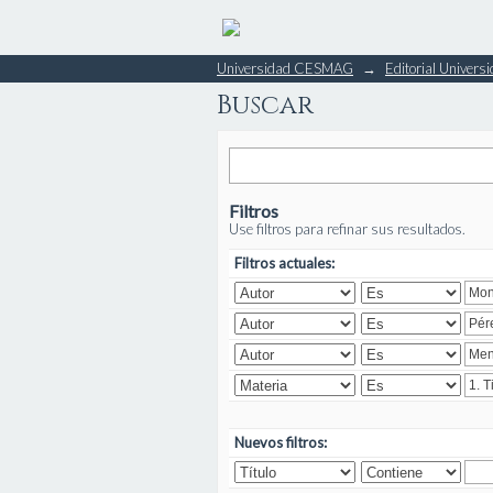
Buscar
Universidad CESMAG
→
Editorial Unive
Buscar
Filtros
Use filtros para refinar sus resultados.
Filtros actuales:
Nuevos filtros: