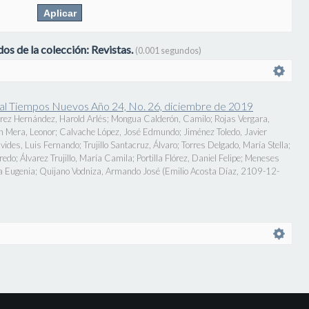
os de la colección: Revistas.
(0.001 segundos)
onal Tiempos Nuevos Año 24, No. 26, diciembre de 2019
rez Hernández, Harold Arlés
;
Mongua Calderón, Camilo
;
Rojas Vergara,
n Mera, Leonor
;
Calvache López, José Edmundo
;
Jiménez Toledo, Javier
vides, Luis Fernando
;
Trujillo Santacruz, Álvaro
;
Torres Delgado, María Stella
;
fredo
;
Álvarez Trujillo, María Camila
;
Portilla Flórez, Daniel Felipe
;
Meneses
a Eugenia
;
Quijano Vodniza, Armando José
(
Emilio Acosta Díaz
,
2109-12-