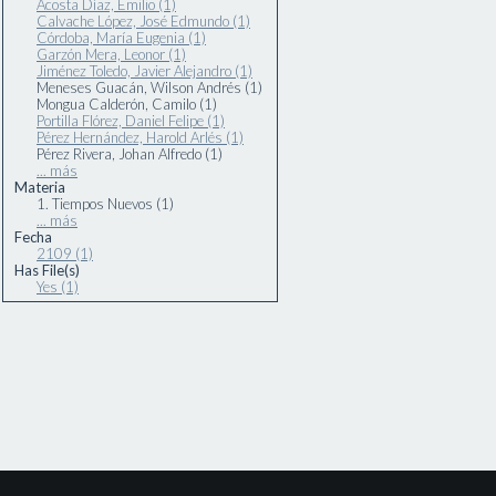
Acosta Díaz, Emilio (1)
Calvache López, José Edmundo (1)
Córdoba, María Eugenia (1)
Garzón Mera, Leonor (1)
Jiménez Toledo, Javier Alejandro (1)
Meneses Guacán, Wilson Andrés (1)
Mongua Calderón, Camilo (1)
Portilla Flórez, Daniel Felipe (1)
Pérez Hernández, Harold Arlés (1)
Pérez Rivera, Johan Alfredo (1)
... más
Materia
1. Tiempos Nuevos (1)
... más
Fecha
2109 (1)
Has File(s)
Yes (1)