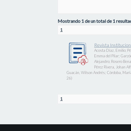
Mostrando 1 de un total de 1 resultad
1
Revista Instituci
Acosta Díaz, Emilio
;
Pé
Emma del Pilar
;
Garzó
Alejandro
;
Rosero Bena
Pérez Rivera, Johan Al
Guacán, Wilson Andrés
;
Córdoba, Marí
26
)
1