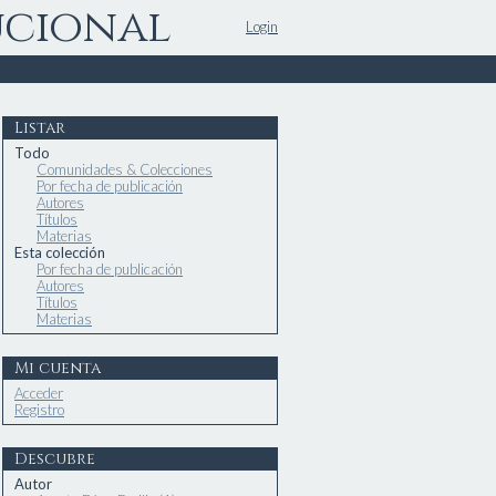
ucional
Login
Listar
Todo
Comunidades & Colecciones
Por fecha de publicación
Autores
Títulos
Materias
Esta colección
Por fecha de publicación
Autores
Títulos
Materias
Mi cuenta
Acceder
Registro
Descubre
Autor