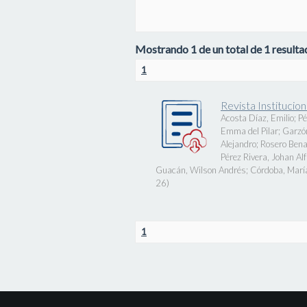
Mostrando 1 de un total de 1 resultad
1
Revista Instituci
Acosta Díaz, Emilio
;
Pé
Emma del Pilar
;
Garzó
Alejandro
;
Rosero Bena
Pérez Rivera, Johan Al
Guacán, Wilson Andrés
;
Córdoba, Marí
26
)
1