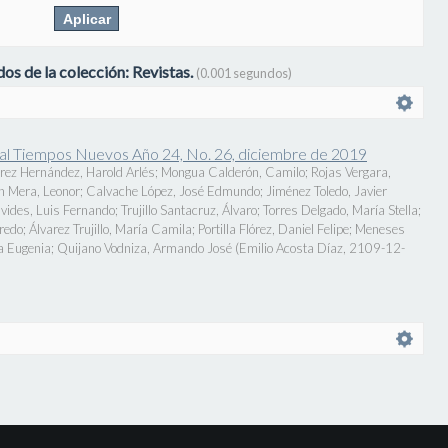
os de la colección: Revistas.
(0.001 segundos)
onal Tiempos Nuevos Año 24, No. 26, diciembre de 2019
rez Hernández, Harold Arlés
;
Mongua Calderón, Camilo
;
Rojas Vergara,
n Mera, Leonor
;
Calvache López, José Edmundo
;
Jiménez Toledo, Javier
vides, Luis Fernando
;
Trujillo Santacruz, Álvaro
;
Torres Delgado, María Stella
;
fredo
;
Álvarez Trujillo, María Camila
;
Portilla Flórez, Daniel Felipe
;
Meneses
a Eugenia
;
Quijano Vodniza, Armando José
(
Emilio Acosta Díaz
,
2109-12-