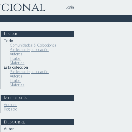
ucional
Login
Listar
Todo
Comunidades & Colecciones
Por fecha de publicación
Autores
Títulos
Materias
Esta colección
Por fecha de publicación
Autores
Títulos
Materias
Mi cuenta
Acceder
Registro
Descubre
Autor