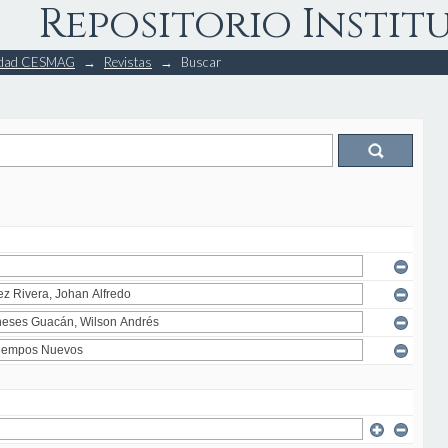
Repositorio Instit
rsidad CESMAG
→
Revistas
→
Buscar