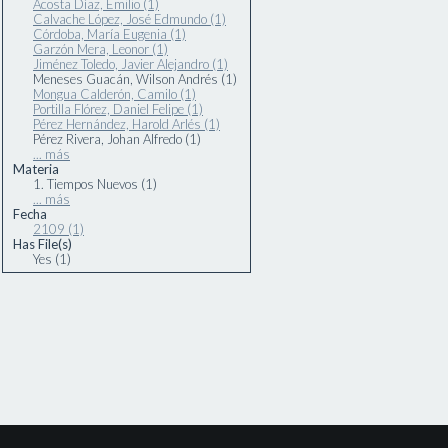
Acosta Díaz, Emilio (1)
Calvache López, José Edmundo (1)
Córdoba, María Eugenia (1)
Garzón Mera, Leonor (1)
Jiménez Toledo, Javier Alejandro (1)
Meneses Guacán, Wilson Andrés (1)
Mongua Calderón, Camilo (1)
Portilla Flórez, Daniel Felipe (1)
Pérez Hernández, Harold Arlés (1)
Pérez Rivera, Johan Alfredo (1)
... más
Materia
1. Tiempos Nuevos (1)
... más
Fecha
2109 (1)
Has File(s)
Yes (1)