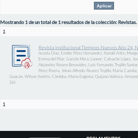
Mostrando 1 de un total de 1 resultados de la colección: Revistas.
1
Revista Institucional Tiempos Nuevos Año 24, 
Acosta Díaz, Emilio
;
Pérez Hernández, Harold Arlés
;
Mongu
Emma del Pilar
;
Garzón Mera, Leonor
;
Calvache López, J
Alejandro
;
Rosero Benavides, Luis Fernando
;
Trujillo Santa
Pérez Rivera, Johan Alfredo
;
Álvarez Trujillo, María Camila
Guacán, Wilson Andrés
;
Córdoba, María Eugenia
;
Quijano Vodniza, Armand
26
)
1