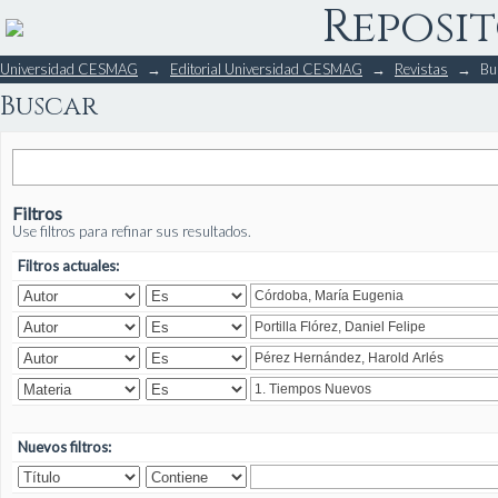
Reposit
Buscar
Universidad CESMAG
→
Editorial Universidad CESMAG
→
Revistas
→
Bu
Buscar
Filtros
Use filtros para refinar sus resultados.
Filtros actuales:
Nuevos filtros: