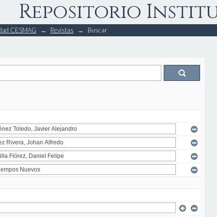
Repositorio Instit
rsidad CESMAG
→
Revistas
→
Buscar