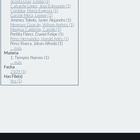
Acosta Díaz, Emilio (1)
Calvache López, José Edmundo (1)
Córdoba, María Eugenia (1)
Garzón Mera, Leonor (1)
Jiménez Toledo, Javier Alejandro (1)
Meneses Guacán, Wilson Andrés (1)
Mongua Calderón, Camilo (1)
Portilla Flórez, Daniel Felipe (1)
Pérez Hernández, Harold Arlés (1)
Pérez Rivera, Johan Alfredo (1)
... más
Materia
1. Tiempos Nuevos (1)
... más
Fecha
2109 (1)
Has File(s)
Yes (1)