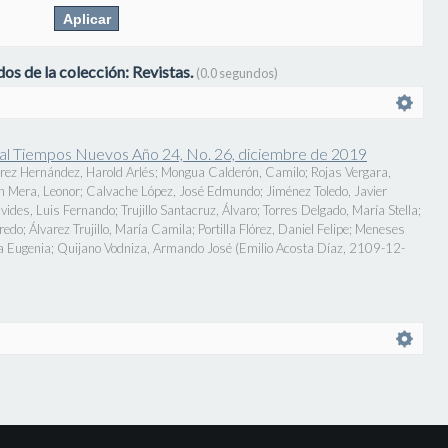
os de la colección: Revistas.
(0.0 segundos)
onal Tiempos Nuevos Año 24, No. 26, diciembre de 2019
rez Hernández, Harold Arlés
;
Mongua Calderón, Camilo
;
Rojas Vergara,
n Mera, Leonor
;
Calvache López, José Edmundo
;
Jiménez Toledo, Javier
vides, Luis Fernando
;
Trujillo Santacruz, Álvaro
;
Torres Delgado, María Stella
;
fredo
;
Álvarez Trujillo, María Camila
;
Portilla Flórez, Daniel Felipe
;
Meneses
a Eugenia
;
Quijano Vodniza, Armando José
(
Emilio Acosta Díaz
,
2109-12-