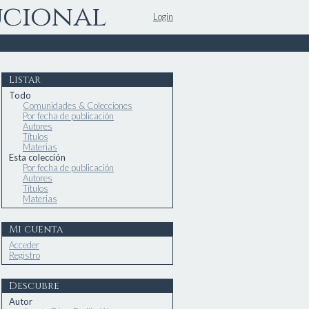
ucional
Login
Listar
Todo
Comunidades & Colecciones
Por fecha de publicación
Autores
Títulos
Materias
Esta colección
Por fecha de publicación
Autores
Títulos
Materias
Mi cuenta
Acceder
Registro
Descubre
Autor