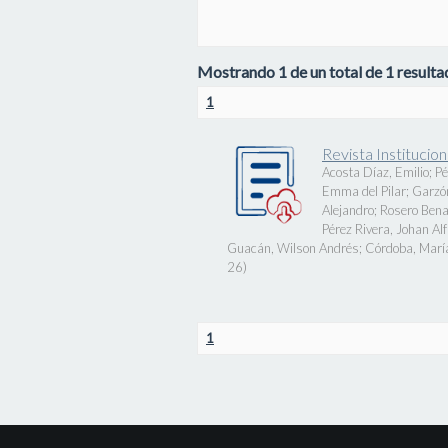
Mostrando 1 de un total de 1 resultad
1
Revista Instituci
Acosta Díaz, Emilio
;
Pé
Emma del Pilar
;
Garzó
Alejandro
;
Rosero Bena
Pérez Rivera, Johan Al
Guacán, Wilson Andrés
;
Córdoba, Marí
26
)
1