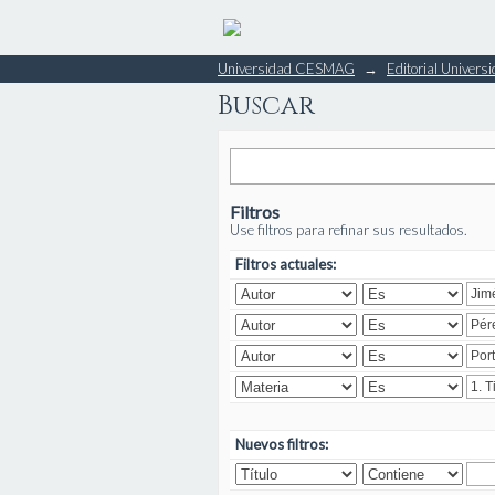
Buscar
Universidad CESMAG
→
Editorial Unive
Buscar
Filtros
Use filtros para refinar sus resultados.
Filtros actuales:
Nuevos filtros: