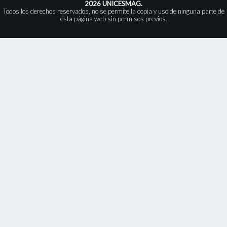
2026 UNICESMAG.
Todos los derechos reservados, no se permite la copia y uso de ninguna parte de
ésta página web sin permisos previos.