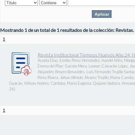
Mostrando 1 de un total de 1 resultados de la colección: Revistas.
1
Revista Institucional Tiempos Nuevos Año 24, 
Acosta Díaz, Emilio
;
Pérez Hernández, Harold Arlés
;
Mongu
Emma del Pilar
;
Garzón Mera, Leonor
;
Calvache López, J
Alejandro
;
Rosero Benavides, Luis Fernando
;
Trujillo Santa
Pérez Rivera, Johan Alfredo
;
Álvarez Trujillo, María Camila
Guacán, Wilson Andrés
;
Córdoba, María Eugenia
;
Quijano Vodniza, Armand
26
)
1