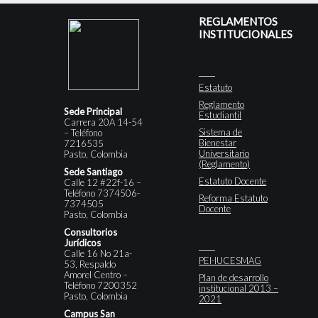
REGLAMENTOS
INSTITUCIONALES
Estatuto
Reglamento
Sede Principal
Estudiantil
Carrera 20A 14-54
Sistema de
– Teléfono
Bienestar
7216535
Universitario
Pasto, Colombia
(Reglamento)
Sede Santiago
Estatuto Docente
Calle 12 #22f-16 –
Teléfono 7374506-
Reforma Estatuto
7374505
Docente
Pasto, Colombia
Consultorios
Jurídicos
Calle 16 No 21a-
PEI-IUCESMAG
53, Respaldo
Amorel Centro –
Plan de desarrollo
Teléfono 7200352
institucional 2013 –
Pasto, Colombia
2021
Campus San