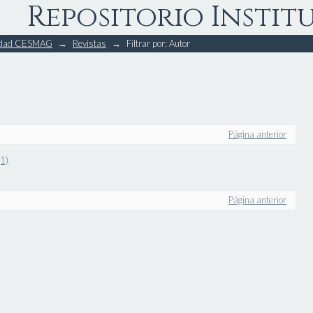
Repositorio Instit
rsidad CESMAG
→
Revistas
→
Filtrar por: Autor
Página anterior
1)
Página anterior