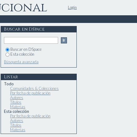
ucional
Login
Buscar en DSpace
Buscar en DSpace
Esta colección
Búsqueda avanzada
Listar
Todo
Comunidades & Colecciones
Por fecha de publicación
Autores
Títulos
Materias
Esta colección
Por fecha de publicación
Autores
Títulos
Materias