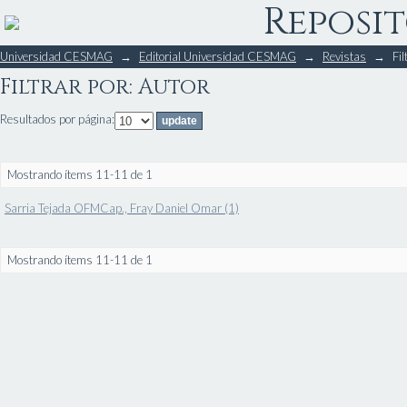
Reposit
Filtrar por: Autor
Universidad CESMAG
→
Editorial Universidad CESMAG
→
Revistas
→
Fil
Filtrar por: Autor
Resultados por página:
Mostrando ítems 11-11 de 1
Sarria Tejada OFMCap., Fray Daniel Omar (1)
Mostrando ítems 11-11 de 1