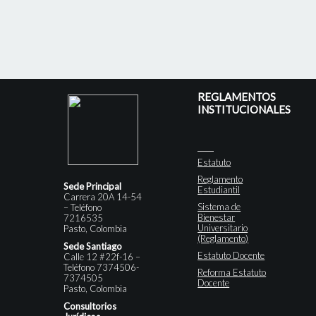
REGLAMENTOS
INSTITUCIONALES
Estatuto
Reglamento
Sede Principal
Estudiantil
Carrera 20A 14-54
Sistema de
– Teléfono
Bienestar
7216535
Universitario
Pasto, Colombia
(Reglamento)
Sede Santiago
Estatuto Docente
Calle 12 #22f-16 –
Teléfono 7374506-
Reforma Estatuto
7374505
Docente
Pasto, Colombia
Consultorios