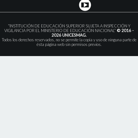
“INSTITUCIÓN DE EDUCACIÓN SUPERIOR SUJETA A INSPECCIÓN Y
VIGILANCIA POR EL MINISTERIO DE EDUCACIÓN NACIONAL”
© 2016 -
2026 UNICESMAG.
Todos los derechos reservados, no se permite la copia y uso de ninguna parte de
ésta página web sin permisos previos.