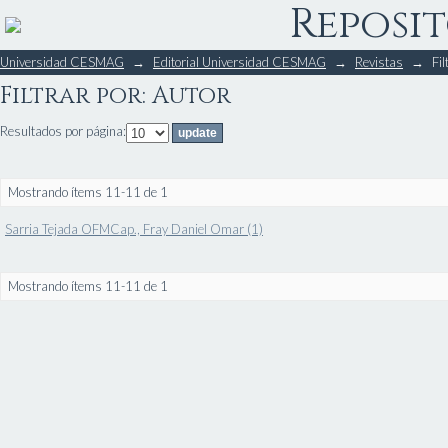
Reposit
Filtrar por: Autor
Universidad CESMAG
→
Editorial Universidad CESMAG
→
Revistas
→
Fil
Filtrar por: Autor
Resultados por página:
Mostrando ítems 11-11 de 1
Sarria Tejada OFMCap., Fray Daniel Omar (1)
Mostrando ítems 11-11 de 1