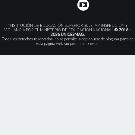
“INSTITUCIÓN DE EDUCACIÓN SUPERIOR SUJETA A INSPECCIÓN Y
VIGILANCIA POR EL MINISTERIO DE EDUCACIÓN NACIONAL”
© 2016 -
2026 UNICESMAG.
Todos los derechos reservados, no se permite la copia y uso de ninguna parte de
ésta página web sin permisos previos.