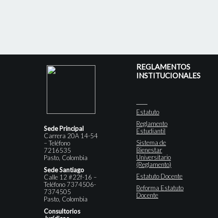
REGLAMENTOS
INSTITUCIONALES
Estatuto
Reglamento
Sede Principal
Estudiantil
Carrera 20A 14-54
Sistema de
– Teléfono
Bienestar
7216535
Universitario
Pasto, Colombia
(Reglamento)
Sede Santiago
Estatuto Docente
Calle 12 #22f-16 –
Teléfono 7374506-
Reforma Estatuto
7374505
Docente
Pasto, Colombia
Consultorios