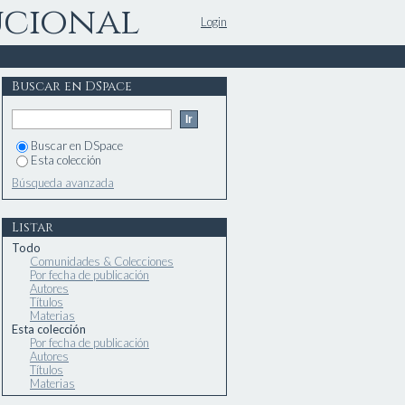
ucional
Login
Buscar en DSpace
Buscar en DSpace
Esta colección
Búsqueda avanzada
Listar
Todo
Comunidades & Colecciones
Por fecha de publicación
Autores
Títulos
Materias
Esta colección
Por fecha de publicación
Autores
Títulos
Materias