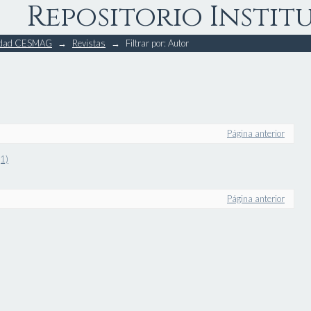
Repositorio Instit
rsidad CESMAG
→
Revistas
→
Filtrar por: Autor
Página anterior
1)
Página anterior