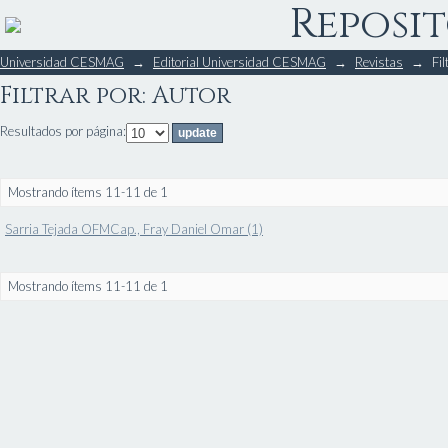
Reposit
Filtrar por: Autor
Universidad CESMAG
→
Editorial Universidad CESMAG
→
Revistas
→
Fil
Filtrar por: Autor
Resultados por página:
Mostrando ítems 11-11 de 1
Sarria Tejada OFMCap., Fray Daniel Omar (1)
Mostrando ítems 11-11 de 1