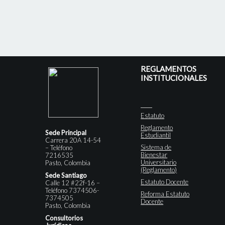
REGLAMENTOS
INSTITUCIONALES
Estatuto
Reglamento
Sede Principal
Estudiantil
Carrera 20A 14-54
Sistema de
– Teléfono
Bienestar
7216535
Universitario
Pasto, Colombia
(Reglamento)
Sede Santiago
Estatuto Docente
Calle 12 #22f-16 –
Teléfono 7374506-
Reforma Estatuto
7374505
Docente
Pasto, Colombia
Consultorios