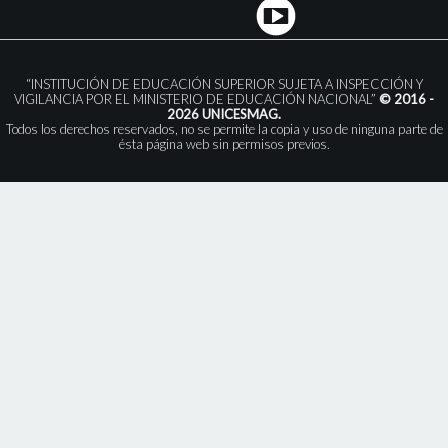
“INSTITUCIÓN DE EDUCACIÓN SUPERIOR SUJETA A INSPECCIÓN Y
VIGILANCIA POR EL MINISTERIO DE EDUCACIÓN NACIONAL”
© 2016 -
2026 UNICESMAG.
Todos los derechos reservados, no se permite la copia y uso de ninguna parte de
ésta página web sin permisos previos.