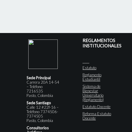
REGLAMENTOS
INSTITUCIONALES
Estatuto
Reglamento
Sede Principal
Estudiantil
Carrera 20A 14-54
Sistema de
– Teléfono
Bienestar
7216535
Universitario
Pasto, Colombia
(Reglamento)
Sede Santiago
Estatuto Docente
Calle 12 #22f-16 –
Teléfono 7374506-
Reforma Estatuto
7374505
Docente
Pasto, Colombia
Consultorios