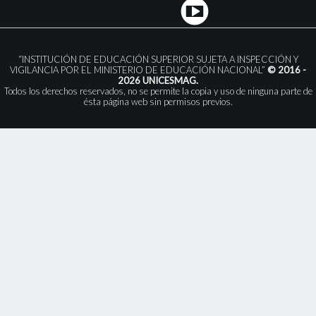
“INSTITUCIÓN DE EDUCACIÓN SUPERIOR SUJETA A INSPECCIÓN Y
VIGILANCIA POR EL MINISTERIO DE EDUCACIÓN NACIONAL”
© 2016 -
2026 UNICESMAG.
Todos los derechos reservados, no se permite la copia y uso de ninguna parte de
ésta página web sin permisos previos.