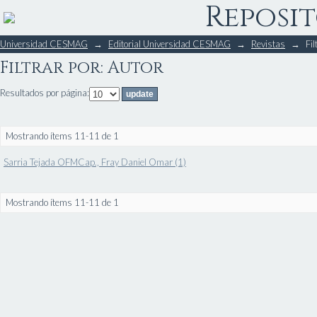
Reposit
Filtrar por: Autor
Universidad CESMAG
→
Editorial Universidad CESMAG
→
Revistas
→
Fil
Filtrar por: Autor
Resultados por página:
Mostrando ítems 11-11 de 1
Sarria Tejada OFMCap., Fray Daniel Omar (1)
Mostrando ítems 11-11 de 1