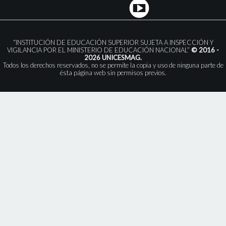
“INSTITUCIÓN DE EDUCACIÓN SUPERIOR SUJETA A INSPECCIÓN Y
VIGILANCIA POR EL MINISTERIO DE EDUCACIÓN NACIONAL”
© 2016 -
2026 UNICESMAG.
Todos los derechos reservados, no se permite la copia y uso de ninguna parte de
ésta página web sin permisos previos.