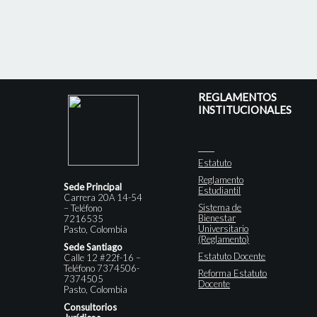
REGLAMENTOS
INSTITUCIONALES
Estatuto
Reglamento
Sede Principal
Estudiantil
Carrera 20A 14-54
Sistema de
– Teléfono
Bienestar
7216535
Universitario
Pasto, Colombia
(Reglamento)
Sede Santiago
Estatuto Docente
Calle 12 #22f-16 –
Teléfono 7374506-
Reforma Estatuto
7374505
Docente
Pasto, Colombia
Consultorios