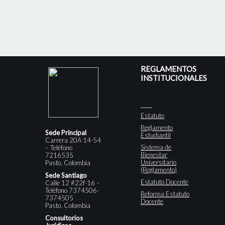
REGLAMENTOS
INSTITUCIONALES
Estatuto
Reglamento
Sede Principal
Estudiantil
Carrera 20A 14-54
Sistema de
– Teléfono
Bienestar
7216535
Universitario
Pasto, Colombia
(Reglamento)
Sede Santiago
Estatuto Docente
Calle 12 #22f-16 –
Teléfono 7374506-
Reforma Estatuto
7374505
Docente
Pasto, Colombia
Consultorios