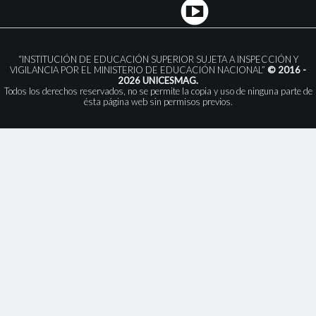
“INSTITUCIÓN DE EDUCACIÓN SUPERIOR SUJETA A INSPECCIÓN Y
VIGILANCIA POR EL MINISTERIO DE EDUCACIÓN NACIONAL”
© 2016 -
2026 UNICESMAG.
Todos los derechos reservados, no se permite la copia y uso de ninguna parte de
ésta página web sin permisos previos.