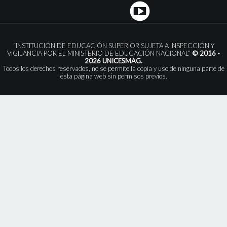
“INSTITUCIÓN DE EDUCACIÓN SUPERIOR SUJETA A INSPECCIÓN Y
VIGILANCIA POR EL MINISTERIO DE EDUCACIÓN NACIONAL”
© 2016 -
2026 UNICESMAG.
Todos los derechos reservados, no se permite la copia y uso de ninguna parte de
ésta página web sin permisos previos.