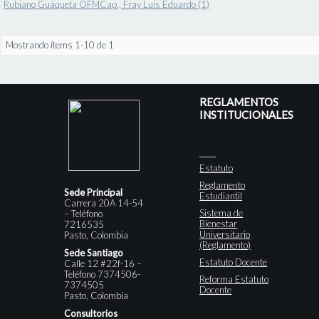
Rubiano Guáqueta OFMCap., Fray Luis Eduardo (1)
Mostrando ítems 1-10 de 1
REGLAMENTOS
INSTITUCIONALES
Estatuto
Reglamento
Sede Principal
Estudiantil
Carrera 20A 14-54
Sistema de
– Teléfono
Bienestar
7216535
Universitario
Pasto, Colombia
(Reglamento)
Sede Santiago
Estatuto Docente
Calle 12 #22f-16 –
Teléfono 7374506-
Reforma Estatuto
7374505
Docente
Pasto, Colombia
Consultorios