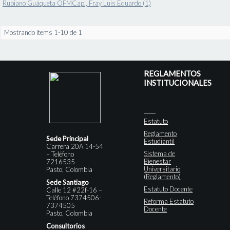
Rubiano Guáqueta OFMCap., Fray Luis Eduardo (1)
Mostrando ítems 1-10 de 1
REGLAMENTOS
INSTITUCIONALES
Estatuto
Reglamento
Sede Principal
Estudiantil
Carrera 20A 14-54
Sistema de
– Teléfono
Bienestar
7216535
Universitario
Pasto, Colombia
(Reglamento)
Sede Santiago
Estatuto Docente
Calle 12 #22f-16 –
Teléfono 7374506-
Reforma Estatuto
7374505
Docente
Pasto, Colombia
Consultorios