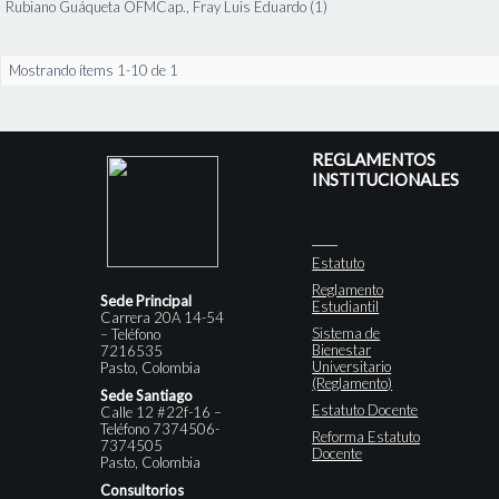
Rubiano Guáqueta OFMCap., Fray Luis Eduardo (1)
Mostrando ítems 1-10 de 1
REGLAMENTOS
INSTITUCIONALES
Estatuto
Reglamento
Sede Principal
Estudiantil
Carrera 20A 14-54
Sistema de
– Teléfono
Bienestar
7216535
Universitario
Pasto, Colombia
(Reglamento)
Sede Santiago
Estatuto Docente
Calle 12 #22f-16 –
Teléfono 7374506-
Reforma Estatuto
7374505
Docente
Pasto, Colombia
Consultorios