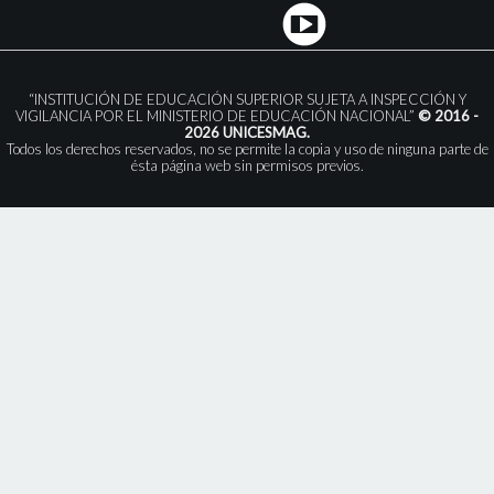
“INSTITUCIÓN DE EDUCACIÓN SUPERIOR SUJETA A INSPECCIÓN Y
VIGILANCIA POR EL MINISTERIO DE EDUCACIÓN NACIONAL”
© 2016 -
2026 UNICESMAG.
Todos los derechos reservados, no se permite la copia y uso de ninguna parte de
ésta página web sin permisos previos.