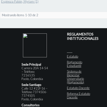
Espinoza Pabón, Myriam (1)
Mostrando ítems 1-10 de 2
REGLAMENTOS
INSTITUCIONALES
Estatuto
Reglamento
Sede Principal
Estudiantil
Carrera 20A 14-54
Sistema de
– Teléfono
Bienestar
7216535
Universitario
Pasto, Colombia
(Reglamento)
Sede Santiago
Estatuto Docente
Calle 12 #22f-16 –
Teléfono 7374506-
Reforma Estatuto
7374505
Docente
Pasto, Colombia
Consultorios