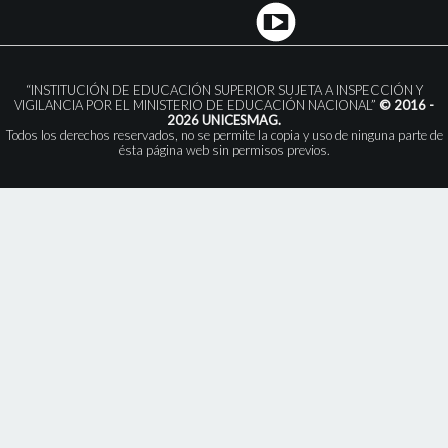
“INSTITUCIÓN DE EDUCACIÓN SUPERIOR SUJETA A INSPECCIÓN Y
VIGILANCIA POR EL MINISTERIO DE EDUCACIÓN NACIONAL”
© 2016 -
2026 UNICESMAG.
Todos los derechos reservados, no se permite la copia y uso de ninguna parte de
ésta página web sin permisos previos.