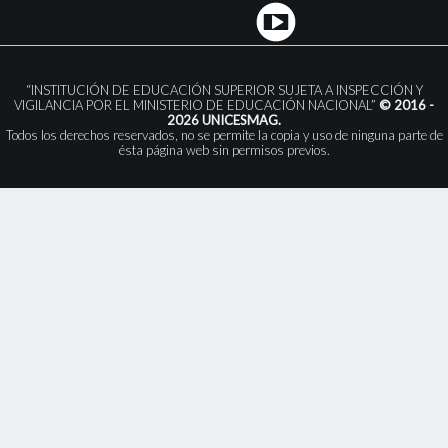
“INSTITUCIÓN DE EDUCACIÓN SUPERIOR SUJETA A INSPECCIÓN Y
VIGILANCIA POR EL MINISTERIO DE EDUCACIÓN NACIONAL”
© 2016 -
2026 UNICESMAG.
Todos los derechos reservados, no se permite la copia y uso de ninguna parte de
ésta página web sin permisos previos.