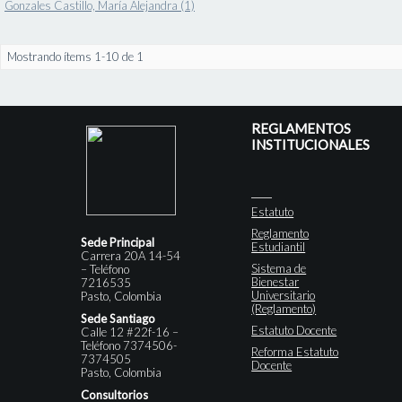
Gonzales Castillo, María Alejandra (1)
Mostrando ítems 1-10 de 1
REGLAMENTOS
INSTITUCIONALES
Estatuto
Reglamento
Sede Principal
Estudiantil
Carrera 20A 14-54
Sistema de
– Teléfono
Bienestar
7216535
Universitario
Pasto, Colombia
(Reglamento)
Sede Santiago
Estatuto Docente
Calle 12 #22f-16 –
Teléfono 7374506-
Reforma Estatuto
7374505
Docente
Pasto, Colombia
Consultorios