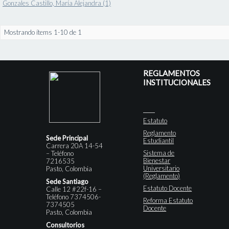
Gonzales Castillo, María Alejandra (1)
Mostrando ítems 1-10 de 1
REGLAMENTOS
INSTITUCIONALES
Estatuto
Reglamento
Sede Principal
Estudiantil
Carrera 20A 14-54
Sistema de
– Teléfono
Bienestar
7216535
Universitario
Pasto, Colombia
(Reglamento)
Sede Santiago
Estatuto Docente
Calle 12 #22f-16 –
Teléfono 7374506-
Reforma Estatuto
7374505
Docente
Pasto, Colombia
Consultorios