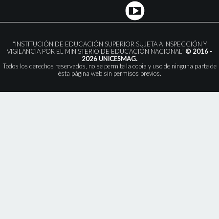
“INSTITUCIÓN DE EDUCACIÓN SUPERIOR SUJETA A INSPECCIÓN Y
VIGILANCIA POR EL MINISTERIO DE EDUCACIÓN NACIONAL”
© 2016 -
2026 UNICESMAG.
Todos los derechos reservados, no se permite la copia y uso de ninguna parte de
ésta página web sin permisos previos.