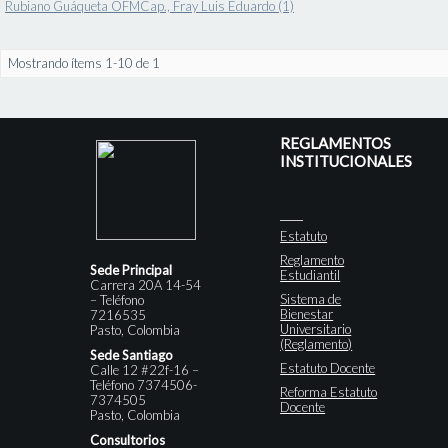
Rubiano Guáqueta OFMCap., Fray Luis Eduardo (1)
Mostrando ítems 1-10 de 1
REGLAMENTOS
INSTITUCIONALES
Estatuto
Reglamento
Sede Principal
Estudiantil
Carrera 20A 14-54
Sistema de
– Teléfono
Bienestar
7216535
Universitario
Pasto, Colombia
(Reglamento)
Sede Santiago
Estatuto Docente
Calle 12 #22f-16 –
Teléfono 7374506-
Reforma Estatuto
7374505
Docente
Pasto, Colombia
Consultorios