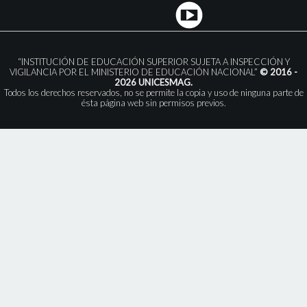
“INSTITUCIÓN DE EDUCACIÓN SUPERIOR SUJETA A INSPECCIÓN Y
VIGILANCIA POR EL MINISTERIO DE EDUCACIÓN NACIONAL”
© 2016 -
2026 UNICESMAG.
Todos los derechos reservados, no se permite la copia y uso de ninguna parte de
ésta página web sin permisos previos.