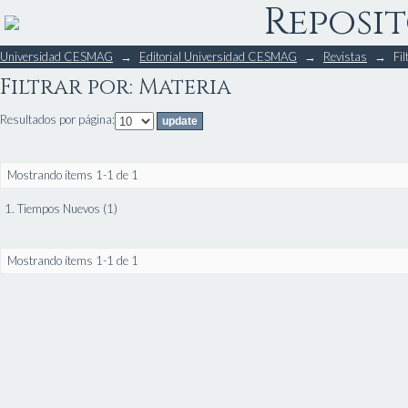
Reposit
Filtrar por: Materia
Universidad CESMAG
→
Editorial Universidad CESMAG
→
Revistas
→
Fil
Filtrar por: Materia
Resultados por página:
Mostrando ítems 1-1 de 1
1. Tiempos Nuevos (1)
Mostrando ítems 1-1 de 1