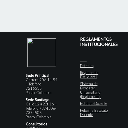
REGLAMENTOS
INSTITUCIONALES
Estatuto
Reglamento
Sede Principal
Estudiantil
Carrera 20A 14-54
Sistema de
– Teléfono
Bienestar
7216535
Universitario
Pasto, Colombia
(Reglamento)
Sede Santiago
Estatuto Docente
Calle 12 #22f-16 –
Teléfono 7374506-
Reforma Estatuto
7374505
Docente
Pasto, Colombia
Consultorios