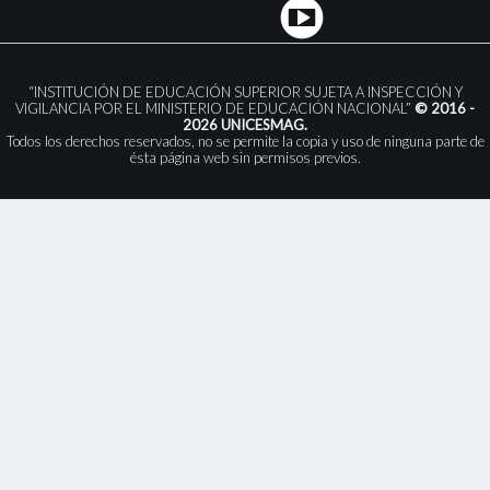
“INSTITUCIÓN DE EDUCACIÓN SUPERIOR SUJETA A INSPECCIÓN Y
VIGILANCIA POR EL MINISTERIO DE EDUCACIÓN NACIONAL”
© 2016 -
2026 UNICESMAG.
Todos los derechos reservados, no se permite la copia y uso de ninguna parte de
ésta página web sin permisos previos.