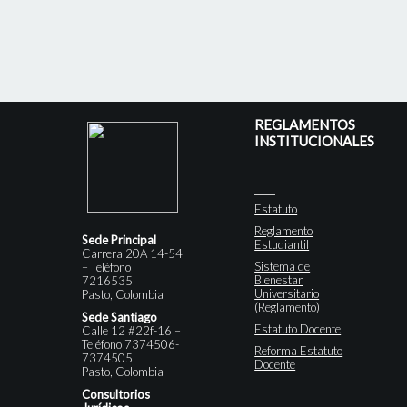
REGLAMENTOS
INSTITUCIONALES
Estatuto
Reglamento
Sede Principal
Estudiantil
Carrera 20A 14-54
Sistema de
– Teléfono
Bienestar
7216535
Universitario
Pasto, Colombia
(Reglamento)
Sede Santiago
Estatuto Docente
Calle 12 #22f-16 –
Teléfono 7374506-
Reforma Estatuto
7374505
Docente
Pasto, Colombia
Consultorios