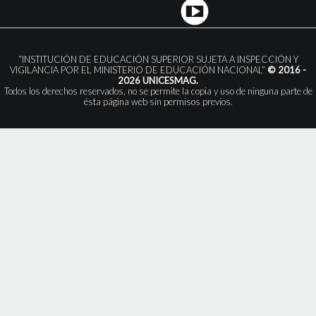
“INSTITUCIÓN DE EDUCACIÓN SUPERIOR SUJETA A INSPECCIÓN Y
VIGILANCIA POR EL MINISTERIO DE EDUCACIÓN NACIONAL”
© 2016 -
2026 UNICESMAG.
Todos los derechos reservados, no se permite la copia y uso de ninguna parte de
ésta página web sin permisos previos.