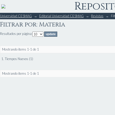
Reposit
Filtrar por: Materia
Universidad CESMAG
→
Editorial Universidad CESMAG
→
Revistas
→
Fil
Filtrar por: Materia
Resultados por página:
Mostrando ítems 1-1 de 1
1. Tiempos Nuevos (1)
Mostrando ítems 1-1 de 1