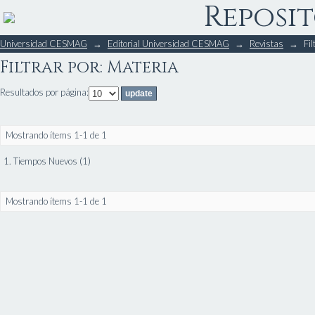
Reposit
Filtrar por: Materia
Universidad CESMAG
→
Editorial Universidad CESMAG
→
Revistas
→
Fil
Filtrar por: Materia
Resultados por página:
Mostrando ítems 1-1 de 1
1. Tiempos Nuevos (1)
Mostrando ítems 1-1 de 1