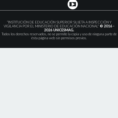
“INSTITUCIÓN DE EDUCACIÓN SUPERIOR SUJETA A INSPECCIÓN Y
VIGILANCIA POR EL MINISTERIO DE EDUCACIÓN NACIONAL”
© 2016 -
2026 UNICESMAG.
Todos los derechos reservados, no se permite la copia y uso de ninguna parte de
ésta página web sin permisos previos.