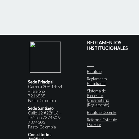
REGLAMENTOS
INSTITUCIONALES
Estatuto
Reglamento
Sede Principal
Estudiantil
Carrera 20A 14-54
Sistema de
– Teléfono
Bienestar
7216535
Universitario
Pasto, Colombia
(Reglamento)
Sede Santiago
Estatuto Docente
Calle 12 #22f-16 –
Teléfono 7374506-
Reforma Estatuto
7374505
Docente
Pasto, Colombia
Consultorios