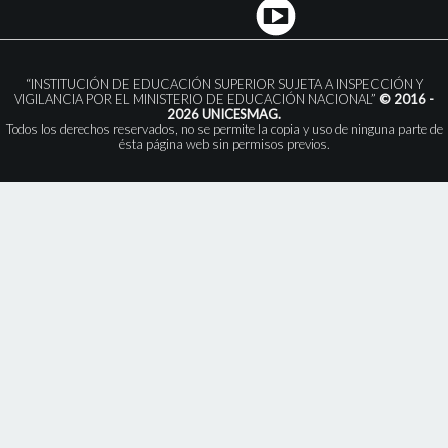
“INSTITUCIÓN DE EDUCACIÓN SUPERIOR SUJETA A INSPECCIÓN Y
VIGILANCIA POR EL MINISTERIO DE EDUCACIÓN NACIONAL”
© 2016 -
2026 UNICESMAG.
Todos los derechos reservados, no se permite la copia y uso de ninguna parte de
ésta página web sin permisos previos.