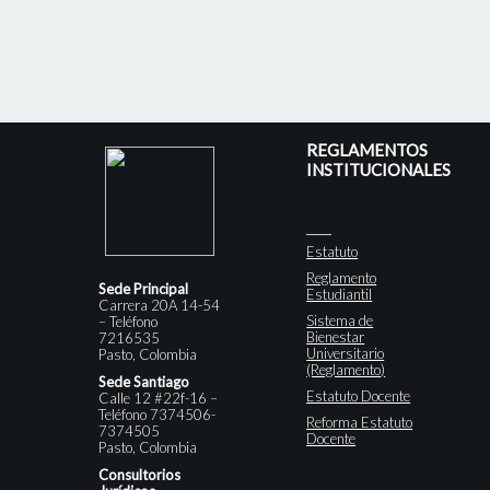
REGLAMENTOS
INSTITUCIONALES
Estatuto
Reglamento
Sede Principal
Estudiantil
Carrera 20A 14-54
Sistema de
– Teléfono
Bienestar
7216535
Universitario
Pasto, Colombia
(Reglamento)
Sede Santiago
Estatuto Docente
Calle 12 #22f-16 –
Teléfono 7374506-
Reforma Estatuto
7374505
Docente
Pasto, Colombia
Consultorios