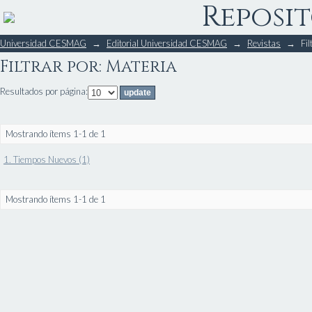
Reposit
Filtrar por: Materia
Universidad CESMAG
→
Editorial Universidad CESMAG
→
Revistas
→
Fil
Filtrar por: Materia
Resultados por página:
Mostrando ítems 1-1 de 1
1. Tiempos Nuevos (1)
Mostrando ítems 1-1 de 1