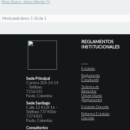
Pérez Rivera, Johan Alfredo (1)
Mostrando ítems 1-10 de 1
REGLAMENTOS
INSTITUCIONALES
Estatuto
Reglamento
Sede Principal
Estudiantil
Carrera 20A 14-54
Sistema de
– Teléfono
Bienestar
7216535
Universitario
Pasto, Colombia
(Reglamento)
Sede Santiago
Estatuto Docente
Calle 12 #22f-16 –
Teléfono 7374506-
Reforma Estatuto
7374505
Docente
Pasto, Colombia
Consultorios