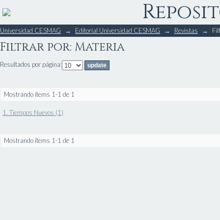
Reposit
Filtrar por: Materia
Universidad CESMAG
→
Editorial Universidad CESMAG
→
Revistas
→
Fil
Filtrar por: Materia
Resultados por página:
Mostrando ítems 1-1 de 1
1. Tiempos Nuevos (1)
Mostrando ítems 1-1 de 1