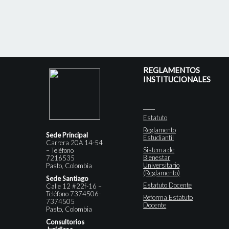
REGLAMENTOS
INSTITUCIONALES
Estatuto
Reglamento
Sede Principal
Estudiantil
Carrera 20A 14-54
Sistema de
– Teléfono
Bienestar
7216535
Universitario
Pasto, Colombia
(Reglamento)
Sede Santiago
Estatuto Docente
Calle 12 #22f-16 –
Teléfono 7374506-
Reforma Estatuto
7374505
Docente
Pasto, Colombia
Consultorios