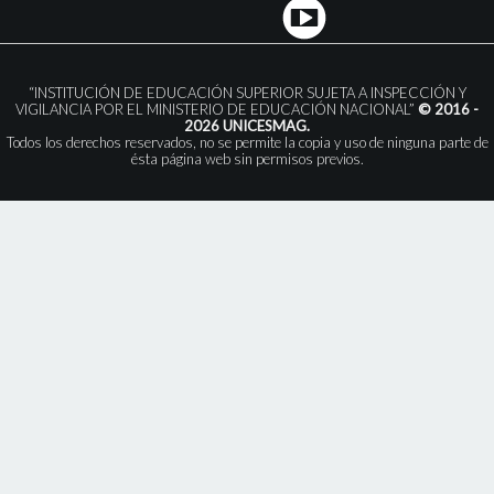
“INSTITUCIÓN DE EDUCACIÓN SUPERIOR SUJETA A INSPECCIÓN Y
VIGILANCIA POR EL MINISTERIO DE EDUCACIÓN NACIONAL”
© 2016 -
2026 UNICESMAG.
Todos los derechos reservados, no se permite la copia y uso de ninguna parte de
ésta página web sin permisos previos.