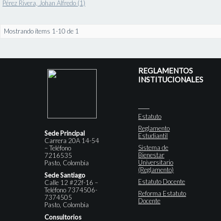
Pérez Rivera, Johan Alfredo (1)
Mostrando ítems 1-10 de 1
REGLAMENTOS
INSTITUCIONALES
Estatuto
Reglamento
Sede Principal
Estudiantil
Carrera 20A 14-54
Sistema de
– Teléfono
Bienestar
7216535
Universitario
Pasto, Colombia
(Reglamento)
Sede Santiago
Estatuto Docente
Calle 12 #22f-16 –
Teléfono 7374506-
Reforma Estatuto
7374505
Docente
Pasto, Colombia
Consultorios