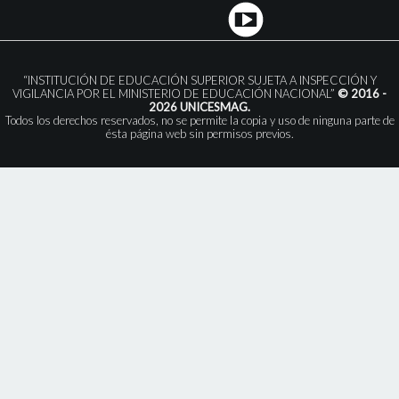
“INSTITUCIÓN DE EDUCACIÓN SUPERIOR SUJETA A INSPECCIÓN Y
VIGILANCIA POR EL MINISTERIO DE EDUCACIÓN NACIONAL”
© 2016 -
2026 UNICESMAG.
Todos los derechos reservados, no se permite la copia y uso de ninguna parte de
ésta página web sin permisos previos.