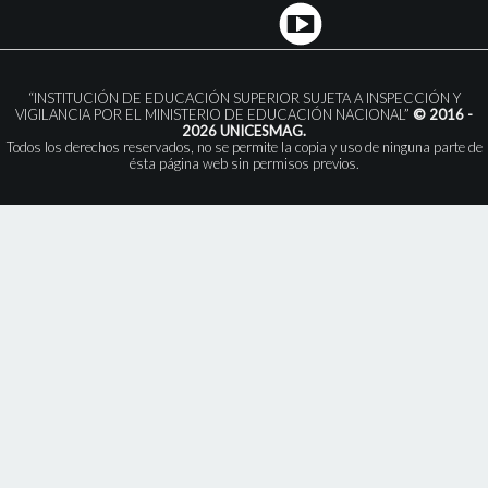
“INSTITUCIÓN DE EDUCACIÓN SUPERIOR SUJETA A INSPECCIÓN Y
VIGILANCIA POR EL MINISTERIO DE EDUCACIÓN NACIONAL”
© 2016 -
2026 UNICESMAG.
Todos los derechos reservados, no se permite la copia y uso de ninguna parte de
ésta página web sin permisos previos.