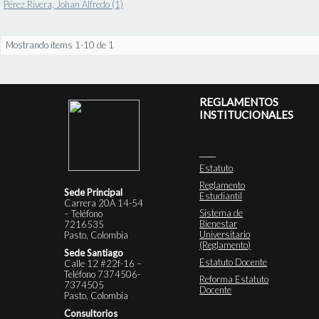
Pérez Rivera, Johan Alfredo (1)
Mostrando ítems 1-10 de 1
REGLAMENTOS
INSTITUCIONALES
Estatuto
Reglamento
Sede Principal
Estudiantil
Carrera 20A 14-54
Sistema de
– Teléfono
Bienestar
7216535
Universitario
Pasto, Colombia
(Reglamento)
Sede Santiago
Estatuto Docente
Calle 12 #22f-16 –
Teléfono 7374506-
Reforma Estatuto
7374505
Docente
Pasto, Colombia
Consultorios