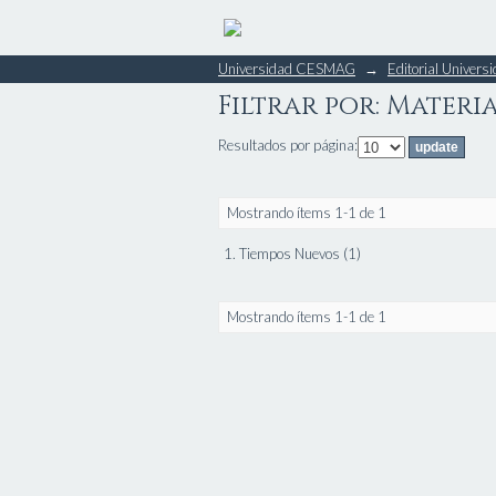
Filtrar por: Materi
Universidad CESMAG
→
Editorial Unive
Filtrar por: Materi
Resultados por página:
Mostrando ítems 1-1 de 1
1. Tiempos Nuevos (1)
Mostrando ítems 1-1 de 1