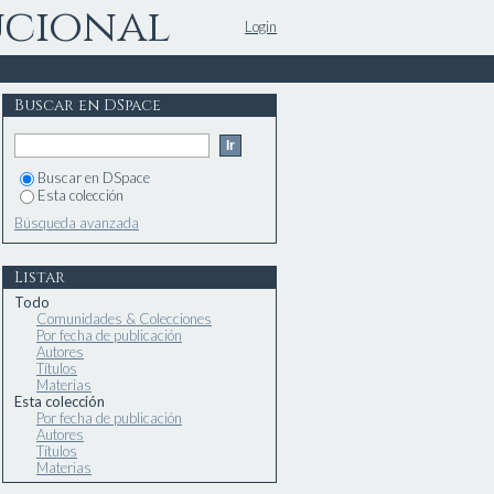
ucional
Login
Buscar en DSpace
Buscar en DSpace
Esta colección
Búsqueda avanzada
Listar
Todo
Comunidades & Colecciones
Por fecha de publicación
Autores
Títulos
Materias
Esta colección
Por fecha de publicación
Autores
Títulos
Materias