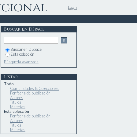
ucional
Login
Buscar en DSpace
Buscar en DSpace
Esta colección
Búsqueda avanzada
Listar
Todo
Comunidades & Colecciones
Por fecha de publicación
Autores
Títulos
Materias
Esta colección
Por fecha de publicación
Autores
Títulos
Materias