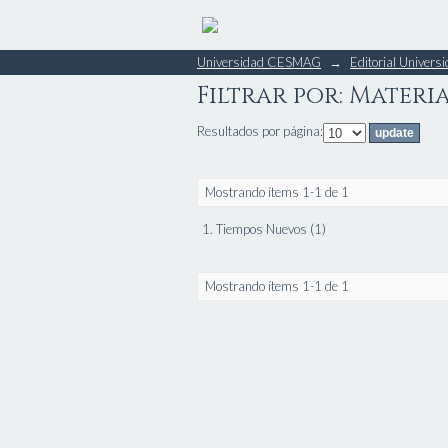
Filtrar por: Materi
Universidad CESMAG
→
Editorial Unive
Filtrar por: Materi
Resultados por página:
Mostrando ítems 1-1 de 1
1. Tiempos Nuevos (1)
Mostrando ítems 1-1 de 1