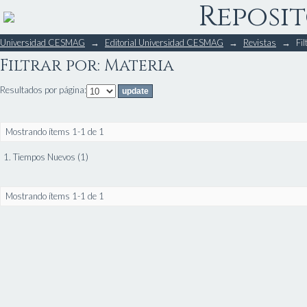
Reposit
Filtrar por: Materia
Universidad CESMAG
→
Editorial Universidad CESMAG
→
Revistas
→
Fil
Filtrar por: Materia
Resultados por página:
Mostrando ítems 1-1 de 1
1. Tiempos Nuevos (1)
Mostrando ítems 1-1 de 1