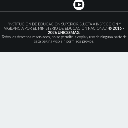
“INSTITUCIÓN DE EDUCACIÓN SUPERIOR SUJETA A INSPECCIÓN Y
VIGILANCIA POR EL MINISTERIO DE EDUCACIÓN NACIONAL”
© 2016 -
2026 UNICESMAG.
Todos los derechos reservados, no se permite la copia y uso de ninguna parte de
ésta página web sin permisos previos.