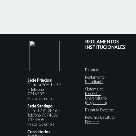
REGLAMENTOS
INSTITUCIONALES
Estatuto
Reglamento
Sede Principal
Estudiantil
Carrera 20A 14-54
Sistema de
– Teléfono
Bienestar
7216535
Universitario
Pasto, Colombia
(Reglamento)
Sede Santiago
Estatuto Docente
Calle 12 #22f-16 –
Teléfono 7374506-
Reforma Estatuto
7374505
Docente
Pasto, Colombia
Consultorios