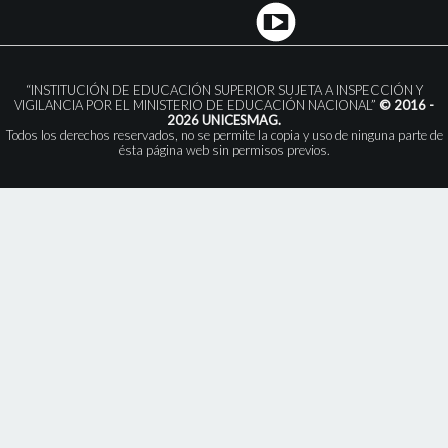
“INSTITUCIÓN DE EDUCACIÓN SUPERIOR SUJETA A INSPECCIÓN Y
VIGILANCIA POR EL MINISTERIO DE EDUCACIÓN NACIONAL”
© 2016 -
2026 UNICESMAG.
Todos los derechos reservados, no se permite la copia y uso de ninguna parte de
ésta página web sin permisos previos.