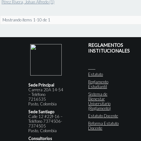
Pérez Rivera, Johan Alfredo (1)
Mostrando ítems 1-10 de 1
REGLAMENTOS
INSTITUCIONALES
Estatuto
Reglamento
Sede Principal
Estudiantil
Carrera 20A 14-54
Sistema de
– Teléfono
Bienestar
7216535
Universitario
Pasto, Colombia
(Reglamento)
Sede Santiago
Estatuto Docente
Calle 12 #22f-16 –
Teléfono 7374506-
Reforma Estatuto
7374505
Docente
Pasto, Colombia
Consultorios