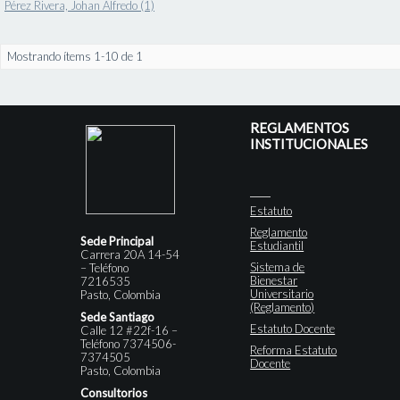
Pérez Rivera, Johan Alfredo (1)
Mostrando ítems 1-10 de 1
REGLAMENTOS
INSTITUCIONALES
Estatuto
Reglamento
Sede Principal
Estudiantil
Carrera 20A 14-54
Sistema de
– Teléfono
Bienestar
7216535
Universitario
Pasto, Colombia
(Reglamento)
Sede Santiago
Estatuto Docente
Calle 12 #22f-16 –
Teléfono 7374506-
Reforma Estatuto
7374505
Docente
Pasto, Colombia
Consultorios