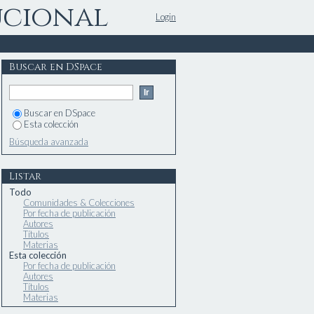
ucional
Login
Buscar en DSpace
Buscar en DSpace
Esta colección
Búsqueda avanzada
Listar
Todo
Comunidades & Colecciones
Por fecha de publicación
Autores
Títulos
Materias
Esta colección
Por fecha de publicación
Autores
Títulos
Materias