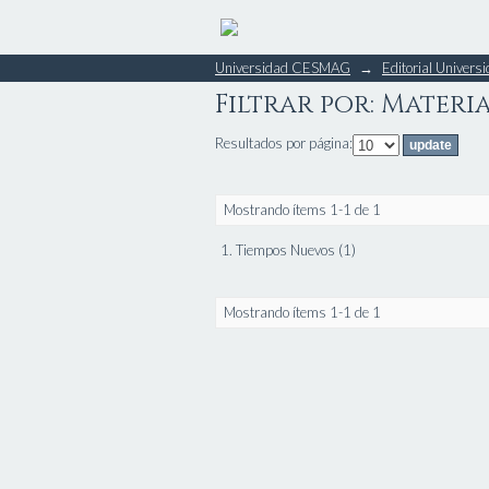
Filtrar por: Materi
Universidad CESMAG
→
Editorial Unive
Filtrar por: Materi
Resultados por página:
Mostrando ítems 1-1 de 1
1. Tiempos Nuevos (1)
Mostrando ítems 1-1 de 1