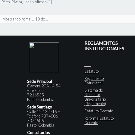
Pérez Rivera, Johan Alfredo (1)
Mostrando ítems 1-10 de 1
REGLAMENTOS
INSTITUCIONALES
Estatuto
Reglamento
Sede Principal
Estudiantil
Carrera 20A 14-54
Sistema de
– Teléfono
Bienestar
7216535
Universitario
Pasto, Colombia
(Reglamento)
Sede Santiago
Estatuto Docente
Calle 12 #22f-16 –
Teléfono 7374506-
Reforma Estatuto
7374505
Docente
Pasto, Colombia
Consultorios