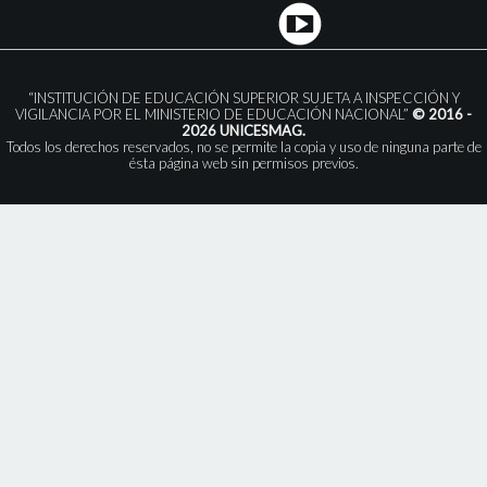
“INSTITUCIÓN DE EDUCACIÓN SUPERIOR SUJETA A INSPECCIÓN Y
VIGILANCIA POR EL MINISTERIO DE EDUCACIÓN NACIONAL”
© 2016 -
2026 UNICESMAG.
Todos los derechos reservados, no se permite la copia y uso de ninguna parte de
ésta página web sin permisos previos.