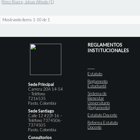
Pérez Rivera, Johan Alfredo (1)
Mostrando ítems 1-10 de 1
REGLAMENTOS
INSTITUCIONALES
Estatuto
Reglamento
Sede Principal
Estudiantil
Carrera 20A 14-54
Sistema de
– Teléfono
Bienestar
7216535
Universitario
Pasto, Colombia
(Reglamento)
Sede Santiago
Estatuto Docente
Calle 12 #22f-16 –
Teléfono 7374506-
Reforma Estatuto
7374505
Docente
Pasto, Colombia
Consultorios