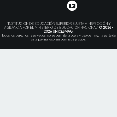
“INSTITUCIÓN DE EDUCACIÓN SUPERIOR SUJETA A INSPECCIÓN Y
VIGILANCIA POR EL MINISTERIO DE EDUCACIÓN NACIONAL”
© 2016 -
2026 UNICESMAG.
Todos los derechos reservados, no se permite la copia y uso de ninguna parte de
ésta página web sin permisos previos.