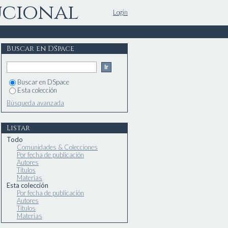
ucional
Login
Buscar en DSpace
Buscar en DSpace
Esta colección
Búsqueda avanzada
Listar
Todo
Comunidades & Colecciones
Por fecha de publicación
Autores
Títulos
Materias
Esta colección
Por fecha de publicación
Autores
Títulos
Materias