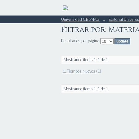
Filtrar por: Materi
Universidad CESMAG
→
Editorial Unive
Filtrar por: Materi
Resultados por página:
Mostrando ítems 1-1 de 1
1. Tiempos Nuevos (1)
Mostrando ítems 1-1 de 1