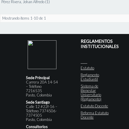
Pérez Rivera, Johan Alfredo (1)
Mostrando ítems 1-10 de 1
REGLAMENTOS
INSTITUCIONALES
Estatuto
Reglamento
Sede Principal
Estudiantil
Carrera 20A 14-54
Sistema de
– Teléfono
Bienestar
7216535
Universitario
Pasto, Colombia
(Reglamento)
Sede Santiago
Estatuto Docente
Calle 12 #22f-16 –
Teléfono 7374506-
Reforma Estatuto
7374505
Docente
Pasto, Colombia
Consultorios