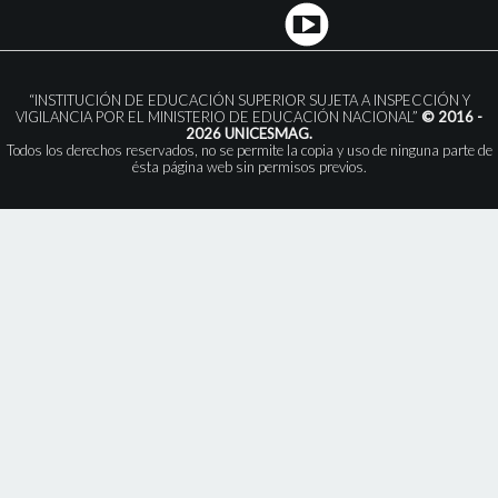
“INSTITUCIÓN DE EDUCACIÓN SUPERIOR SUJETA A INSPECCIÓN Y
VIGILANCIA POR EL MINISTERIO DE EDUCACIÓN NACIONAL”
© 2016 -
2026 UNICESMAG.
Todos los derechos reservados, no se permite la copia y uso de ninguna parte de
ésta página web sin permisos previos.