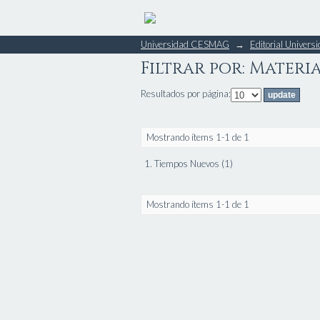
Filtrar por: Materi
Universidad CESMAG
→
Editorial Unive
Filtrar por: Materi
Resultados por página:
Mostrando ítems 1-1 de 1
1. Tiempos Nuevos (1)
Mostrando ítems 1-1 de 1