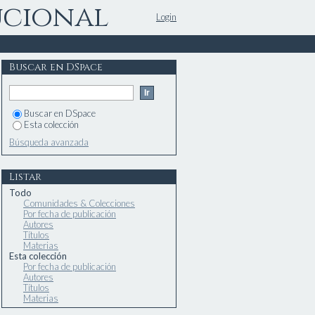
ucional
Login
Buscar en DSpace
Buscar en DSpace
Esta colección
Búsqueda avanzada
Listar
Todo
Comunidades & Colecciones
Por fecha de publicación
Autores
Títulos
Materias
Esta colección
Por fecha de publicación
Autores
Títulos
Materias