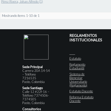
Pérez Rivera, Johan Alfredo (1)
Mostrando ítems 1-10 de 1
REGLAMENTOS
INSTITUCIONALES
Estatuto
Reglamento
Sede Principal
Estudiantil
Carrera 20A 14-54
Sistema de
– Teléfono
Bienestar
7216535
Universitario
Pasto, Colombia
(Reglamento)
Sede Santiago
Estatuto Docente
Calle 12 #22f-16 –
Teléfono 7374506-
Reforma Estatuto
7374505
Docente
Pasto, Colombia
Consultorios