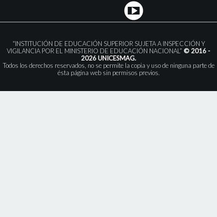
“INSTITUCIÓN DE EDUCACIÓN SUPERIOR SUJETA A INSPECCIÓN Y
VIGILANCIA POR EL MINISTERIO DE EDUCACIÓN NACIONAL”
© 2016 -
2026 UNICESMAG.
Todos los derechos reservados, no se permite la copia y uso de ninguna parte de
ésta página web sin permisos previos.