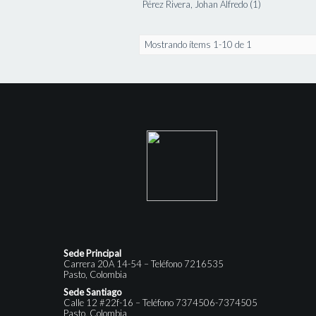
Pérez Rivera, Johan Alfredo (1)
Mostrando ítems 1-10 de 1
Sede Principal
Carrera 20A 14-54 – Teléfono 7216535
Pasto, Colombia
Sede Santiago
Calle 12 #22f-16 – Teléfono 7374506-7374505
Pasto, Colombia