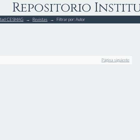
Repositorio Instit
rsidad CESMAG
→
Revistas
→
Filtrar por: Autor
Página siguiente