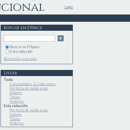
ucional
Login
Buscar en DSpace
Buscar en DSpace
Esta colección
Búsqueda avanzada
Listar
Todo
Comunidades & Colecciones
Por fecha de publicación
Autores
Títulos
Materias
Esta colección
Por fecha de publicación
Autores
Títulos
Materias