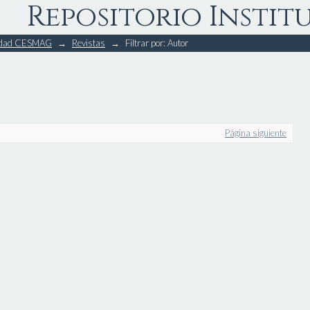
Repositorio Instit
rsidad CESMAG
→
Revistas
→
Filtrar por: Autor
Página siguiente