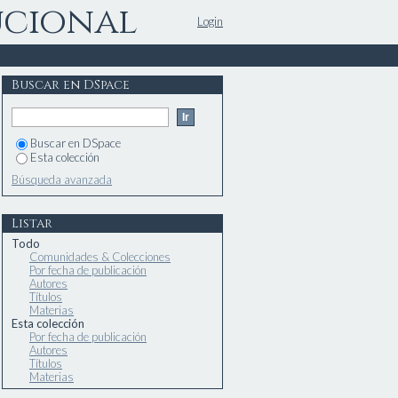
ucional
Login
Buscar en DSpace
Buscar en DSpace
Esta colección
Búsqueda avanzada
Listar
Todo
Comunidades & Colecciones
Por fecha de publicación
Autores
Títulos
Materias
Esta colección
Por fecha de publicación
Autores
Títulos
Materias