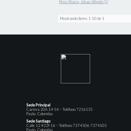
Pérez Rivera, Johan Alfredo (1)
Mostrando ítems 1-10 de 1
Sede Principal
Carrera 20A 14-54 – Teléfono 7216535
Pasto, Colombia
Sede Santiago
Calle 12 #22f-16 – Teléfono 7374506-7374505
Pasto, Colombia