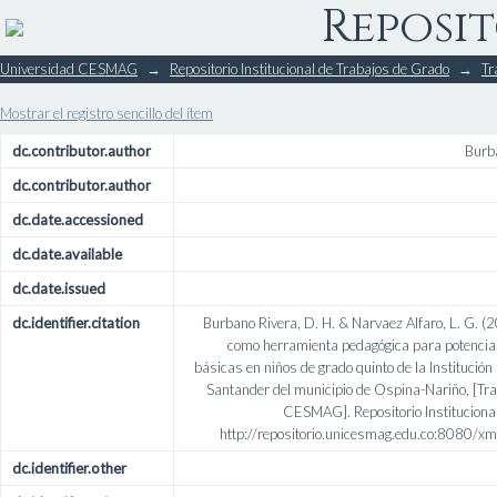
Reposit
Los juegos tradicionales c
Universidad CESMAG
→
Repositorio Institucional de Trabajos de Grado
→
Tr
potencializar las habilidades mot
de la Institución Educativa Franc
Mostrar el registro sencillo del ítem
de Ospina-Nariño
dc.contributor.author
Burb
dc.contributor.author
dc.date.accessioned
dc.date.available
dc.date.issued
dc.identifier.citation
Burbano Rivera, D. H. & Narvaez Alfaro, L. G. (
como herramienta pedagógica para potencial
básicas en niños de grado quinto de la Institució
Santander del municipio de Ospina-Nariño, [Tr
CESMAG]. Repositorio Institucion
http://repositorio.unicesmag.edu.co:8080
dc.identifier.other