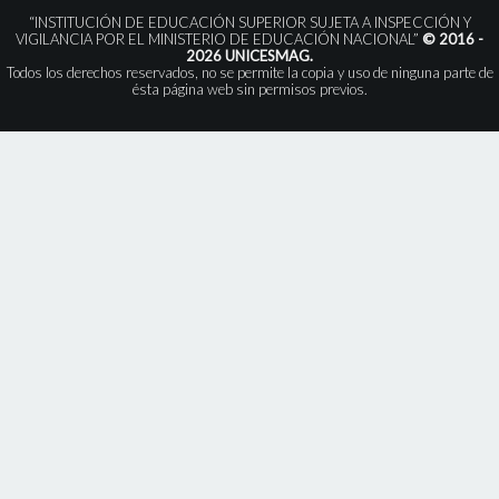
“INSTITUCIÓN DE EDUCACIÓN SUPERIOR SUJETA A INSPECCIÓN Y
VIGILANCIA POR EL MINISTERIO DE EDUCACIÓN NACIONAL”
© 2016 -
2026 UNICESMAG.
Todos los derechos reservados, no se permite la copia y uso de ninguna parte de
ésta página web sin permisos previos.