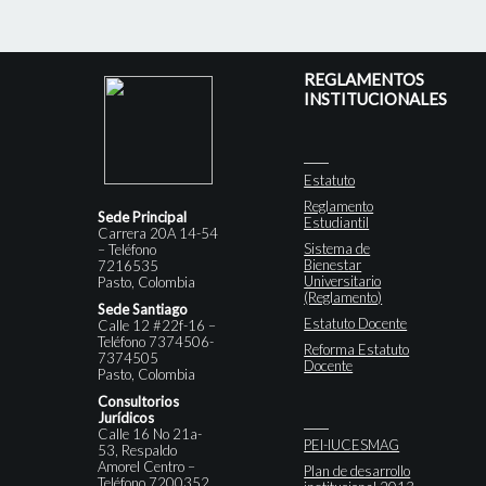
REGLAMENTOS
INSTITUCIONALES
Estatuto
Reglamento
Sede Principal
Estudiantil
Carrera 20A 14-54
Sistema de
– Teléfono
Bienestar
7216535
Universitario
Pasto, Colombia
(Reglamento)
Sede Santiago
Estatuto Docente
Calle 12 #22f-16 –
Teléfono 7374506-
Reforma Estatuto
7374505
Docente
Pasto, Colombia
Consultorios
Jurídicos
Calle 16 No 21a-
PEI-IUCESMAG
53, Respaldo
Amorel Centro –
Plan de desarrollo
Teléfono 7200352