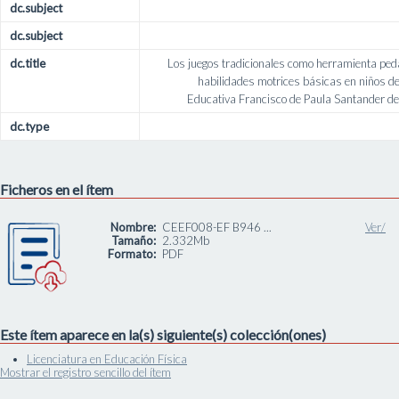
dc.subject
dc.subject
dc.title
Los juegos tradicionales como herramienta peda
habilidades motrices básicas en niños de 
Educativa Francisco de Paula Santander de
dc.type
Ficheros en el ítem
Nombre:
CEEF008-EF B946 ...
Ver/
Tamaño:
2.332Mb
Formato:
PDF
Este ítem aparece en la(s) siguiente(s) colección(ones)
Licenciatura en Educación Física
Mostrar el registro sencillo del ítem