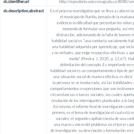
dc.identifier.uri
http://repositorio.unicesmag.edu.co:8080
dc.description.abstract
En el proceso investigativo que se lleva a cabo en l
el municipio de Nariño, jornada de la mañana
evidencio la dificultad que presentan los niños
momento de formular una pregunta, así mis
distracción, adicionando de la falta de buenos 
habilidad social es “una conducta socialmente hab
una habilidad adquirida por aprendizaje, que inc
y no verbales, que exige respuestas efectivas y a
medio” (Pereira, J. 2020, p, 12,67). Hab
delimitación del concepto. Es importante en 
habilidad social es un comportamiento o tipo de pe
una situación social de manera efectiva, es decir
la persona se ve involucrada, así las habilidades
comportamientos o expresiones que son instrumenta
circunstancias o tareas sociales, las cuales aporta
resolución de los interrogantes planteados a lo larg
Así mismo, el informe final de investigación contie
primero, es el tema de investigación el cual está r
sociales; el segundo capítulo consta de una con
una macro y micro del problema; en el tercer cap
de investigación, su descripción y formulación; en e