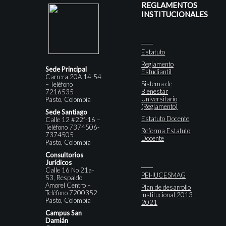
REGLAMENTOS
INSTITUCIONALES
Estatuto
Reglamento
Sede Principal
Estudiantil
Carrera 20A 14-54
Sistema de
– Teléfono
Bienestar
7216535
Universitario
Pasto, Colombia
(Reglamento)
Sede Santiago
Estatuto Docente
Calle 12 #22f-16 –
Teléfono 7374506-
Reforma Estatuto
7374505
Docente
Pasto, Colombia
Consultorios
Jurídicos
Calle 16 No 21a-
PEI-IUCESMAG
53, Respaldo
Amorel Centro –
Plan de desarrollo
Teléfono 7200352
institucional 2013 –
Pasto, Colombia
2021
Campus San
Damián