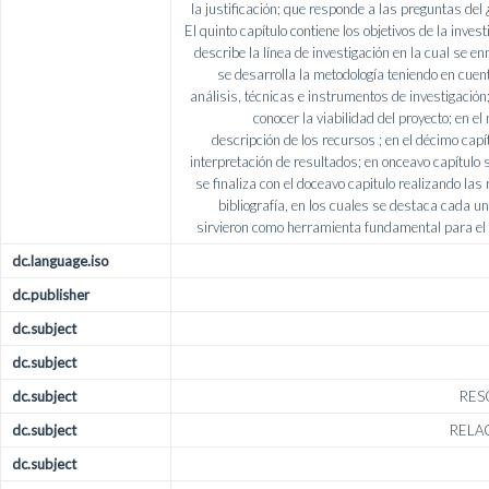
la justificación; que responde a las preguntas del
El quinto capítulo contiene los objetivos de la invest
describe la línea de investigación en la cual se e
se desarrolla la metodología teniendo en cue
análisis, técnicas e instrumentos de investigación;
conocer la viabilidad del proyecto; en el
descripción de los recursos ; en el décimo capít
interpretación de resultados; en onceavo capítulo s
se finaliza con el doceavo capitulo realizando l
bibliografía, en los cuales se destaca cada un
sirvieron como herramienta fundamental para el d
dc.language.iso
dc.publisher
dc.subject
dc.subject
dc.subject
RES
dc.subject
RELA
dc.subject