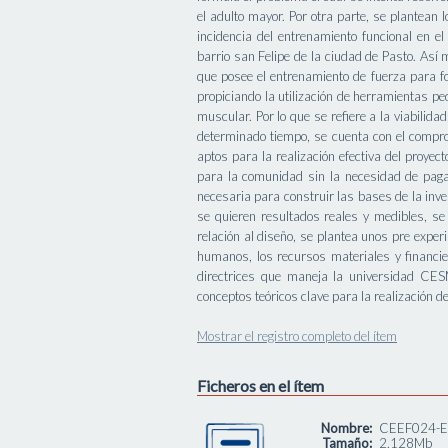
el adulto mayor. Por otra parte, se plantean 
incidencia del entrenamiento funcional en e
barrio san Felipe de la ciudad de Pasto. Así 
que posee el entrenamiento de fuerza para fo
propiciando la utilización de herramientas p
muscular. Por lo que se refiere a la viabilida
determinado tiempo, se cuenta con el compro
aptos para la realización efectiva del proyect
para la comunidad sin la necesidad de paga
necesaria para construir las bases de la inv
se quieren resultados reales y medibles, se 
relación al diseño, se plantea unos pre exper
humanos, los recursos materiales y financie
directrices que maneja la universidad CESM
conceptos teóricos clave para la realización de
Mostrar el registro completo del ítem
Ficheros en el ítem
Nombre:
CEEF024-EF
Tamaño:
2.128Mb