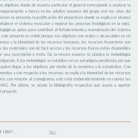
los objetivos donde de manera particular el general corresponde a analizar la
l mejoramiento a fuerza en los adultos mayores del grupo vivir los años del
mismo se presenta la justificación del proyecto en donde se explica el alcance
rtalecer el sistema muscular y mejorar los procesos fisiológicos en la vejez,
edagógicas aptas para contribuir al fortalecimiento y manutención del sistema
d, este proyecto es viable porque sus objetivos son reales y alcanzables en un
miso y la idoneidad de los recursos humanos, los recursos financieros son
o, los materiales son de fácil acceso y los recursos físicos están disponibles
r una suscripción o renta. De la misma manera se plantea la metodología
estigación. Esta metodología se establece en un paradigma positivista por que
quiere llegar a los objetivos por medio de lo numérico y lo estadístico. Con
imentos y con respecto a los recursos se explica la idoneidad de los recursos
ros con relación al cronograma, este está elaborado teniendo en cuenta las
AG. Por último, se añade la bibliografía respectiva que ayuda a aportar
l proyecto
 H887 ...
Ver/