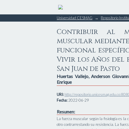
Contribuir al ma
Universidad CESMAG
→
Repositorio Insti
programa de entre
del grupo Vivir los
Contribuir al 
Pasto
muscular mediante
funcional específi
Vivir los Años del 
San Juan de Pasto
Huertas Vallejo, Anderson Giovann
Enrique
URI:
http://repositorio.unicesmag.edu.co:
Fecha:
2022-06-29
Resumen:
La fuerza muscular según la fisiología es la
otro contrarrestando su resistencia. La fue