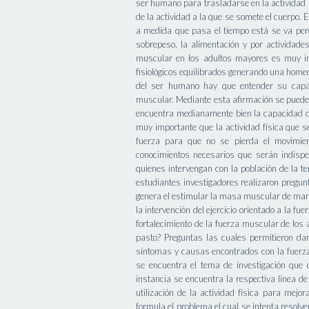
ser humano para trasladarse en la actividad 
de la actividad a la que se somete el cuerpo. 
a medida que pasa el tiempo está se va perd
sobrepeso, la alimentación y por actividad
muscular en los adultos mayores es muy im
fisiológicos equilibrados generando una home
del ser humano hay que entender su capac
muscular. Mediante esta afirmación se puede 
encuentra medianamente bien la capacidad de
muy importante que la actividad física que s
fuerza para que no se pierda el movimient
conocimientos necesarios que serán indispe
quienes intervengan con la población de la t
estudiantes investigadores realizaron pregun
genera el estimular la masa muscular de man
la intervención del ejercicio orientado a la f
fortalecimiento de la fuerza muscular de los 
pasto? Preguntas las cuales permitieron da
síntomas y causas encontrados con la fuerza
se encuentra el tema de investigación que 
instancia se encuentra la respectiva línea de 
utilización de la actividad física para mej
formula el problema el cual se intenta resolve