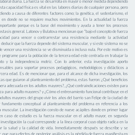
laboral diaria. La fuerza se desarrolla en mayor o menor medida dependiendo
Esta capacidad física es vital en las labores diarias de cualquier persona, pero
iendo a causa de diferentes factores como; la genética, el sedentarismo, el
es en donde no se requiere muchos movimientos. En la actualidad la fuerza
portante porque es la base del movimiento y ayuda a tener los procesos
ostasis general. Latonov y Bulatova mencionan que “bajo el concepto de fuerza
idad para vencer o contrarrestar una resistencia mediante la actividad
deducir que la fuerza depende del sistema muscular, y si este sistema no se
 vencer una resistencia se ve disminuida o incluso nula. Por este motivo es
e programe para la población de la tercera edad este centrada en trabajar la
o y la independencia motriz. Con lo anterior, esta investigación aporto
nsables para soportar procesos pedagógicos, metodológicos y didácticos a
ercera edad. Es de mencionar que, para el alcance de dicha investigación, los
tas que guiaron al planteamiento del problema, estas fueron: ¿Qué beneficios
era adecuada en los adultos mayores?, ¿Qué contraindicaciones existen para
uerza para adulto mayores? y ¿Cómo el entrenamiento funcional contribuye en el
adultos mayores del grupo vivir los años del barrio san Felipe de la ciudad de
r fundamento conceptual al planteamiento del problema en referencia a los
 muscular. La investigación consto de nueve acápites donde en primer lugar
en caso de estudio es la fuerza muscular en el adulto mayor, en segunda
investigación la cual corresponde a la línea corporal cuyo objeto radica en la
orar la salud y la calidad de vida. Inmediatamente después se describe y se
r, que para efectos de posterior análisis es la pérdida de fuerza manifiesta en