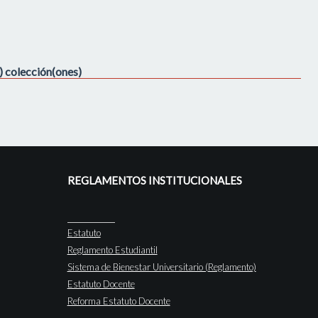
s) colección(ones)
REGLAMENTOS INSTITUCIONALES
Estatuto
Reglamento Estudiantil
Sistema de Bienestar Universitario (Reglamento)
Estatuto Docente
Reforma Estatuto Docente