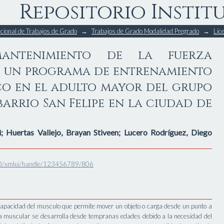
Repositorio Instit
ntenimiento de la fuerza mus
tucional de Trabajos de Grado
→
Trabajos de Grado Modalidad Pregrado
→
Lic
namiento funcional específico 
 Años del barrio San Felipe en la c
mantenimiento de la fuerza
 un programa de entrenamiento
co en el adulto mayor del grupo
barrio San Felipe en la ciudad de
i
;
Huertas Vallejo, Brayan Stiveen
;
Lucero Rodríguez, Diego
8080/xmlui/handle/123456789/806
 capacidad del musculo que permite mover un objeto o carga desde un punto a
rza muscular se desarrolla desde tempranas edades debido a la necesidad del