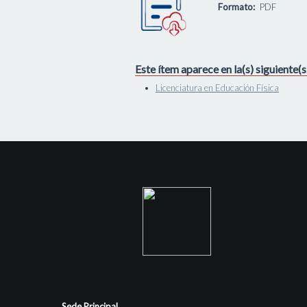
Formato:
PDF
Este ítem aparece en la(s) siguiente(
Licenciatura en Educación Física
Sede Principal