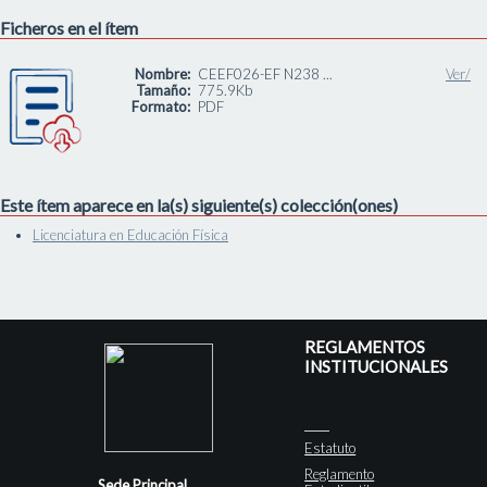
Ficheros en el ítem
Nombre:
CEEF026-EF N238 ...
Ver/
Tamaño:
775.9Kb
Formato:
PDF
Este ítem aparece en la(s) siguiente(s) colección(ones)
Licenciatura en Educación Física
REGLAMENTOS
INSTITUCIONALES
Estatuto
Reglamento
Sede Principal